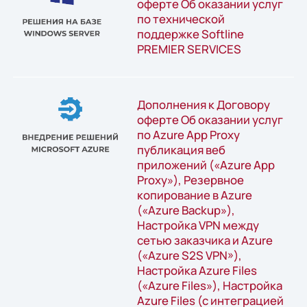
оферте Об оказании услуг
по технической
поддержке Softline
PREMIER SERVICES
Дополнения к Договору
оферте Об оказании услуг
по Azure App Proxy
публикация веб
приложений («Azure App
Proxy»), Резервное
копирование в Azure
(«Azure Backup»),
Настройка VPN между
сетью заказчика и Azure
(«Azure S2S VPN»),
Настройка Azure Files
(«Azure Files»), Настройка
Azure Files (с интеграцией