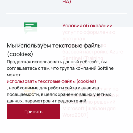
HA)
Условия об оказании
услуг по оформлению
доступа к
Мы используем текстовые файлы
видеоконтенту по
базовой настройке Azure
(cookies)
Sentinel (Training
Продолжая использовать данный веб-сайт, вы
Materials)
соглашаетесь с тем, что группа компаний Softline
может
использовать текстовые файлы (cookies)
, необходимые для работы сайта и анализа
Дополнение. Услуги по
посещаемости, в целях хранения ваших учетных
быстрому внедрению и
данных, параметров и предпочтений.
обновлению решений
Microsoft [шаблон для
Принять
Word2007]