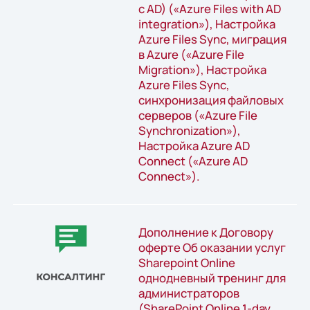
с AD) («Azure Files with AD
integration»), Настройка
Azure Files Synс, миграция
в Azure («Azure File
Migration»), Настройка
Azure Files Synс,
синхронизация файловых
серверов («Azure File
Synchronization»),
Настройка Azure AD
Connect («Azure AD
Connect»).
Дополнение к Договору
оферте Об оказании услуг
Sharepoint Online
однодневный тренинг для
администраторов
(SharePoint Online 1-day