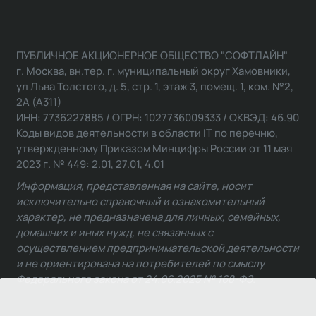
ПУБЛИЧНОЕ АКЦИОНЕРНОЕ ОБЩЕСТВО "СОФТЛАЙН"
г. Москва, вн.тер. г. муниципальный округ Хамовники,
ул Льва Толстого, д. 5, стр. 1, этаж 3, помещ. 1, ком. №2,
2А (А311)
ИНН: 7736227885 / ОГРН: 1027736009333 / ОКВЭД: 46.90
Коды видов деятельности в области IT по перечню,
утвержденному Приказом Минцифры России от 11 мая
2023 г. № 449: 2.01, 27.01, 4.01
Информация, представленная на сайте, носит
исключительно справочный и ознакомительный
характер, не предназначена для личных, семейных,
домашних и иных нужд, не связанных с
осуществлением предпринимательской деятельности
и не ориентирована на потребителей по смыслу
Федерального закона от 24.06.2025 № 168-ФЗ.