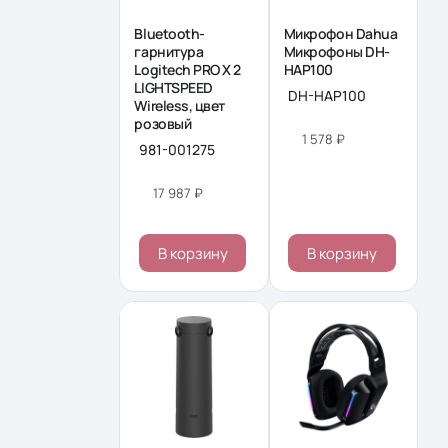
Bluetooth-
Микрофон Dahua
гарнитура
Микрофоны DH-
Logitech PRO X 2
HAP100
LIGHTSPEED
DH-HAP100
Wireless, цвет
розовый
1 578 ₽
981-001275
17 987 ₽
В корзину
В корзину