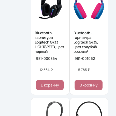
Bluetooth-
Bluetooth-
гарнитура
гарнитура
Logitech G733
Logitech G435,
LIGHTSPEED, цвет
цвет голубой/
черный
розовый
981-000864
981-001062
12 564 ₽
5 785 ₽
В корзину
В корзину