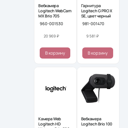
Вебкамера
Гарнитура
Logitech WebCam
Logitech G PRO X
MX Brio 705
SE, цвет черный
960-001530
981-001470
20 969 ₽
9 581 ₽
В корзину
В корзину
Камера Web
Вебкамера
Logitech HD
Logitech Brio 100