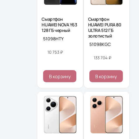
Смартфон
Смартфон
HUAWEI NOVA Y63
HUAWEI PURA 80
128 ΓБ черный
ULTRA 512 ΓБ
золотистый
51098HTY
51098KGC
10 753 ₽
133 704 ₽
В корзину
В корзину