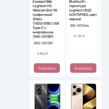
Камера Web
Bluetooth-
Logitech HD
гарнитура
Webcam Brio 90
Logitech G522
графитовый
LIGHTSPEED, цвет
2Mpix
черный
(1920x1080) USB
981-001544
Type-C с
микрофоном
14 191 ₽
(960-001581)
960-001581
2 802 ₽
В корзину
В корзину