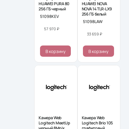
HUAWEI PURA 80
HUAWEI NOVA
256 ΓБ черный
NOVA 14 TLR-LX9
256 ΓБ белый
51098KEV
51098LAW
57 970 ₽
33 659 ₽
В корзину
В корзину
Камера Web
Камера Web
Logitech MeetUp
Logitech Brio 105
черный 8Mpix
графитовый