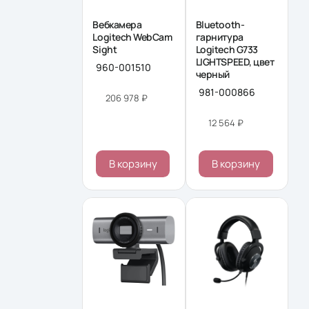
Вебкамера
Bluetooth-
Logitech WebCam
гарнитура
Sight
Logitech G733
LIGHTSPEED, цвет
960-001510
черный
981-000866
206 978 ₽
12 564 ₽
В корзину
В корзину