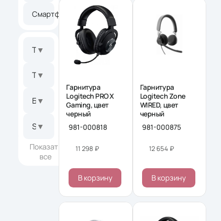
Смартфоны
7
Тип товара
▼
Тип оборудования
▼
Гарнитура
Гарнитура
Logitech PRO X
Logitech Zone
Бренд
▼
Gaming, цвет
WIRED, цвет
черный
черный
SoC (система на чипе)
▼
981-000818
981-000875
Показать
11 298 ₽
12 654 ₽
все
В корзину
В корзину