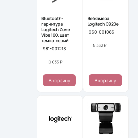
Bluetooth-
Вебкамера
гарнитура
Logitech C920e
Logitech Zone
960-001086
Vibe 100, цвет
темно-серый
5 332 ₽
981-001213
10 033 ₽
В корзину
В корзину