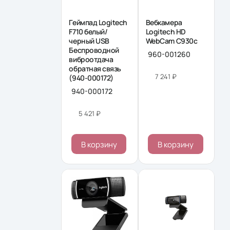
Геймпад Logitech
Вебкамера
F710 белый/
Logitech HD
черный USB
WebCam C930c
Беспроводной
960-001260
виброотдача
обратная связь
7 241 ₽
(940-000172)
940-000172
5 421 ₽
В корзину
В корзину