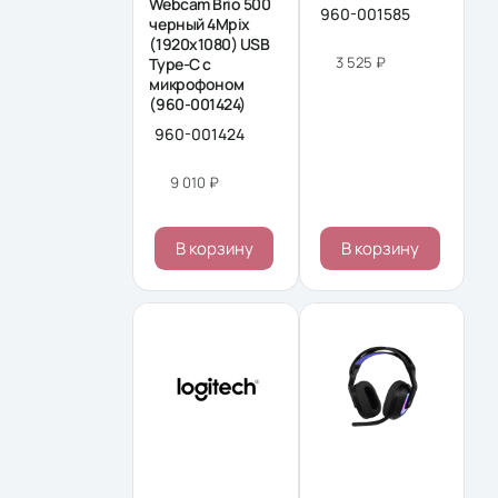
Webcam Brio 500
960-001585
черный 4Mpix
(1920x1080) USB
3 525 ₽
Type-C с
микрофоном
(960-001424)
960-001424
9 010 ₽
В корзину
В корзину