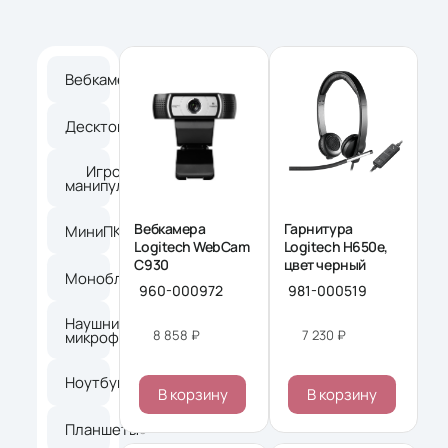
Вебкамеры
17
Десктопы
17
Игровые
2
манипуляторы
Вебкамера
Гарнитура
МиниПК
8
Logitech WebCam
Logitech H650e,
C930
цвет черный
Моноблоки
14
960-000972
981-000519
Наушники и
24
8 858 ₽
7 230 ₽
микрофоны
Ноутбуки
71
В корзину
В корзину
Планшеты
9