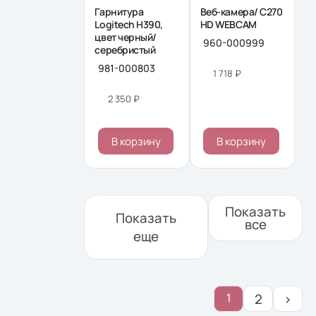
Гарнитура
Веб-камера/ C270
Logitech H390,
HD WEBCAM
цвет черный/
960-000999
серебристый
981-000803
1 718 ₽
2 350 ₽
В корзину
В корзину
Показать
Показать
все
еще
1
2
›