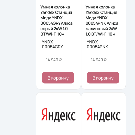
Умная колонка
Умная колонка
Yandex Станция
Yandex Станция
Миди YNDX-
Миди YNDX-
00054GRY Алиса
00054PNK Алиса
серый 24W 1.0
малиновый 24W
BT/Wi-Fi 10м
1.0 BT/Wi-Fi 10м
YNDX-
YNDX-
00054GRY
00054PNK
14 949 ₽
14 949 ₽
В корзину
В корзину