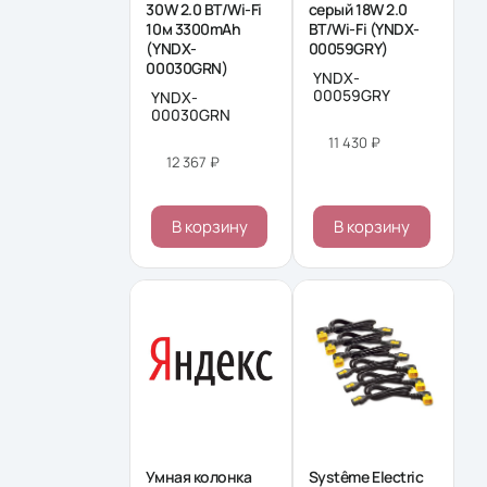
30W 2.0 BT/Wi-Fi
серый 18W 2.0
10м 3300mAh
BT/Wi-Fi (YNDX-
(YNDX-
00059GRY)
00030GRN)
YNDX-
00059GRY
YNDX-
00030GRN
11 430 ₽
12 367 ₽
В корзину
В корзину
Умная колонка
Systême Electric