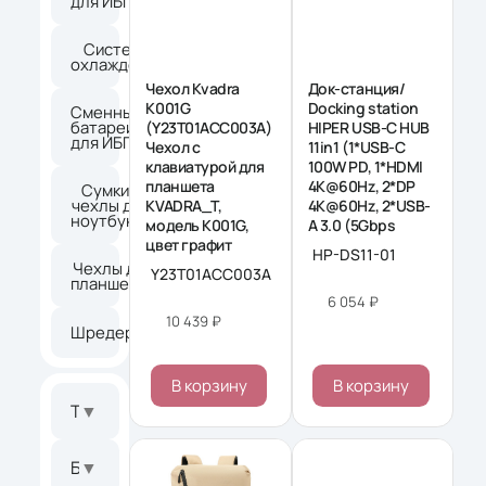
для ИБП
Системы
1
охлаждения
Чехол Kvadra
Док-станция/
K001G
Docking station
Сменные
батареи
(Y23T01ACC003A)
HIPER USB-C HUB
185
для ИБП
Чехол с
11in1 (1*USB-C
клавиатурой для
100W PD, 1*HDMI
планшета
4K@60Hz, 2*DP
Сумки и
чехлы для
KVADRA_T,
4K@60Hz, 2*USB-
4
ноутбуков
модель K001G,
A 3.0 (5Gbps
цвет графит
HP-DS11-01
Чехлы для
Y23T01ACC003A
2
планшетов
6 054 ₽
10 439 ₽
Шредеры
21
В корзину
В корзину
Тип товара
▼
Бренд
▼