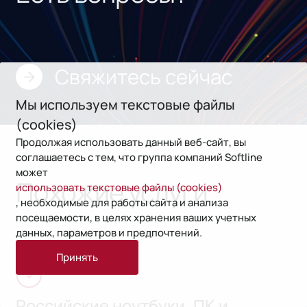
Свяжитесь сейчас
Мы используем текстовые файлы
(cookies)
Продолжая использовать данный веб-сайт, вы
соглашаетесь с тем, что группа компаний Softline
может
Похожие услуги
использовать текстовые файлы (cookies)
, необходимые для работы сайта и анализа
посещаемости, в целях хранения ваших учетных
данных, параметров и предпочтений.
Принять
Российские ноутбуки, ПК и