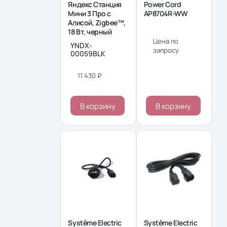
Яндекс Станция
Power Cord
Мини 3 Про с
AP8704R-WW
Алисой, Zigbee™,
18 Вт, черный
Цена по
YNDX-
запросу
00059BLK
11 430 ₽
В корзину
В корзину
Systême Electric
Systême Electric