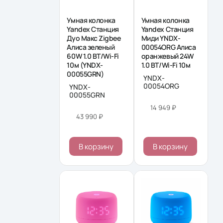
Умная колонка
Умная колонка
Yandex Станция
Yandex Станция
Дуо Макс Zigbee
Миди YNDX-
Алиса зеленый
00054ORG Алиса
60W 1.0 BT/Wi-Fi
оранжевый 24W
10м (YNDX-
1.0 BT/Wi-Fi 10м
00055GRN)
YNDX-
00054ORG
YNDX-
00055GRN
14 949 ₽
43 990 ₽
В корзину
В корзину