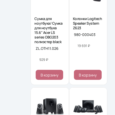
Сумка для
Колонки Logitech
ноутбука/ Сумка
Speaker System
для ноутбука
Z623
15.6" Acer LS
980-000403
series OBG203
полиэстер black
19 691 ₽
ZL.OTH11.026
929 ₽
В корзину
В корзину