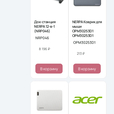
Док-станция
NERPA Коврик для
NERPA 12-в-1
мыши
(NRP046)
OPM30253D1
OPM30253D1
NRP046
OPM30253D1
8 196 ₽
213 ₽
В корзину
В корзину