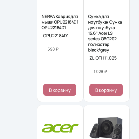
NERPA Коврик для
Сумка для
мыши OPU22184D1
ноутбука/ Сумка
OPU22184D1
для ноутбука
15.6" Acer LS
OPU22184D1
series OBG202
полиэстер
598 ₽
black/grey
ZL.OTH11.025
1 028 ₽
В корзину
В корзину