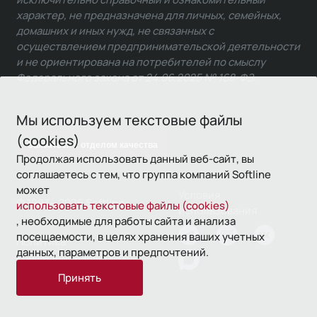
характер, не предназначена для личных, семейных,
домашних и иных нужд, не связанных с
осуществлением предпринимательской деятельности
и не ориентирована на потребителей по смыслу
Федерального закона от 24.06.2025 № 168-ФЗ.
Мы используем текстовые файлы
(cookies)
Связаться с отделом качества
Продолжая использовать данный веб-сайт, вы
соглашаетесь с тем, что группа компаний Softline
может
Условия
© 1993—2026 Softline
использовать текстовые файлы (cookies)
использования
, необходимые для работы сайта и анализа
посещаемости, в целях хранения ваших учетных
Политика
данных, параметров и предпочтений.
конфиденциальности
Принять
16+