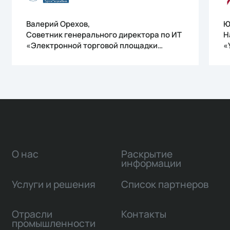
Валерий Орехов,
Ю
Советник генерального директора по ИТ
Н
«Электронной торговой площадки
«
Газпромбанка»
О нас
Раскрытие
информации
Услуги и решения
Список партнеров
Отрасли
Контакты
промышленности