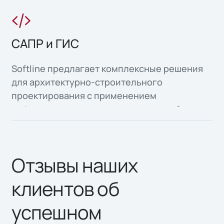
САПР и ГИС
Softline предлагает комплексные решения
для архитектурно-строительного
проектирования с применением
информационного моделирования объектов
капитального строительства, а также
организация среды общих данных для всех
участников инвестиционно-строительной
Отзывы наших
деятельности.
клиентов об
успешном