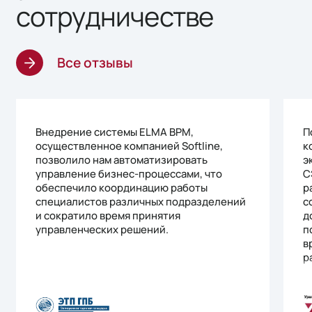
сотрудничестве
Все отзывы
Внедрение системы ELMA BPM,
П
осуществленное компанией Softline,
к
позволило нам автоматизировать
э
управление бизнес-процессами, что
С
обеспечило координацию работы
р
специалистов различных подразделений
с
и сократило время принятия
д
управленческих решений.
п
в
р