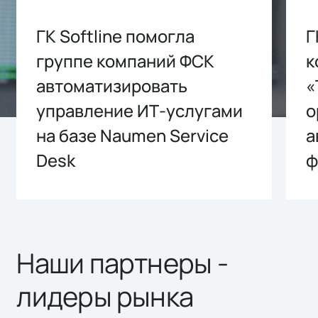
ГК Softline помогла
Г
группе компаний ФСК
к
автоматизировать
«
управление ИТ-услугами
о
на базе Naumen Service
а
Desk
ф
Наши партнеры -
лидеры рынка