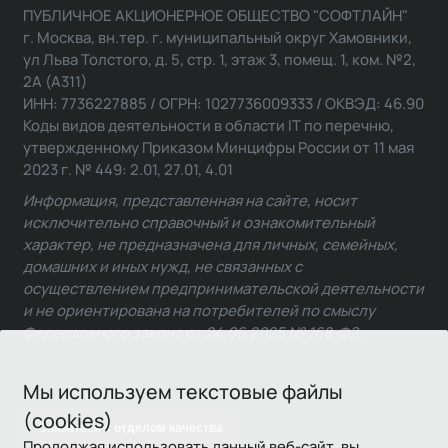
ПУБЛИЧНОЕ АКЦИОНЕРНОЕ ОБЩЕСТВО "СОФТЛАЙН"
г. Москва, вн.тер. г. муниципальный округ Хамовники,
ул Льва Толстого, д. 5, стр. 1, этаж 3, помещ. 1, ком. №2,
2А (А311)
ИНН: 7736227885 / ОГРН: 1027736009333 / ОКВЭД: 46.90
Коды видов деятельности в области IT по перечню,
утвержденному Приказом Минцифры России от 11 мая
2023 г. № 449: 2.01, 27.01, 4.01
Информация, представленная на сайте, носит
исключительно справочный и ознакомительный
характер, не предназначена для личных, семейных,
домашних и иных нужд, не связанных с
осуществлением предпринимательской деятельности
и не ориентирована на потребителей по смыслу
Федерального закона от 24.06.2025 № 168-ФЗ.
Мы используем текстовые файлы
(cookies)
Связаться с отделом качества
Продолжая использовать данный веб-сайт, вы