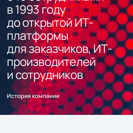
«Девелоника»
в 1993 году
Test IT
до открытой ИТ-
Сомерс
платформы
Subtotal
для заказчиков, ИТ-
VPG LaserONE
производителей
Группа «Борлас»
SL Soft
и сотрудников
Robin
Polymatica
Цитрос
История компании
Босс.Кадровые системы
Преферентум
Robovoice
Soica
Citeck