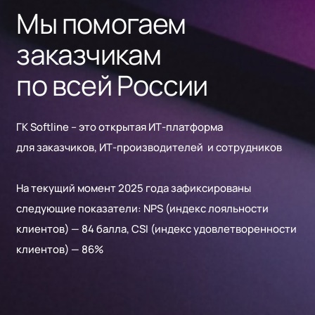
Мы помогаем
региональным присутствием в России,
Казахстане, Узбекистане, Вьетнаме,
заказчикам
Индонезии и ОАЭ.
по всей России
ПАО «Софтлайн» является публичной
компанией, акции и облигации которой
торгуются на Московской бирже (тикер –
ГК Softline – это открытая ИТ-платформа
SOFL).
для заказчиков, ИТ-производителей и сотрудников
Группа фокусируется на новых
технологиях и состоит из нескольких
На текущий момент 2025 года зафиксированы
кластеров:
следующие показатели: NPS (индекс лояльности
искусственный интеллект и
клиентов) — 84 балла, CSI (индекс удовлетворенности
разработка заказного и
клиентов) — 86%
тиражного программного
обеспечения;