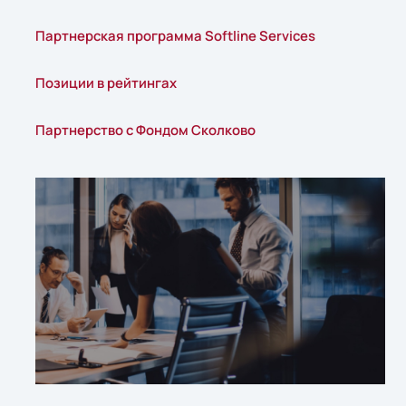
«Активные технологии»
Партнерская программа Softline Services
(Беларусь) и другие.
Позиции в рейтингах
Партнерство с Фондом Сколково
В 2022 году руководство Softline приняло
стратегическое решение о
разделении
компании на российский и
международный бизнес. В результате
возникли Softline (Россия) и Noventiq
(глобальный холдинг). Для каждой
компании были сформированы
собственные команды, стратегии и
направления развития. Компании,
действуя независимо друг от друга,
также имеют различные структуры
акционерного капитала.