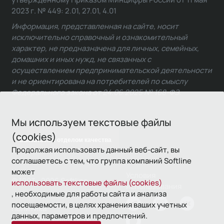
2023 г. № 449: 2.01, 27.01, 4.01
Информация, представленная на сайте, носит
исключительно справочный и ознакомительный
характер, не предназначена для личных, семейных,
домашних и иных нужд, не связанных с
осуществлением предпринимательской деятельности
и не ориентирована на потребителей по смыслу
Федерального закона от 24.06.2025 № 168-ФЗ.
Мы используем текстовые файлы
(cookies)
Связаться с отделом качества
Продолжая использовать данный веб-сайт, вы
соглашаетесь с тем, что группа компаний Softline
может
Условия
© 1993—2026 Softline
использовать текстовые файлы (cookies)
использования
, необходимые для работы сайта и анализа
посещаемости, в целях хранения ваших учетных
Политика
данных, параметров и предпочтений.
конфиденциальности