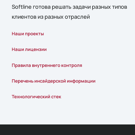
С момента разделения бизнеса каждая из
Softline готова решать задачи разных типов
компаний последовательно выстраивала
клиентов из разных отраслей
собственную систему управления.
Одним из таких изменений стало
обновление руководящего состава: в
Наши проекты
апреле 2024 года председателем совета
директоров ПАО «Софтлайн» был
Наши лицензии
назначен Рашид Исмаилов, а Юлия
Соловьёва, занимавшая этот пост с
Правила внутреннего контроля
февраля 2023 года, покинула совет
директоров.
Перечень инсайдерской информации
Технологический стек