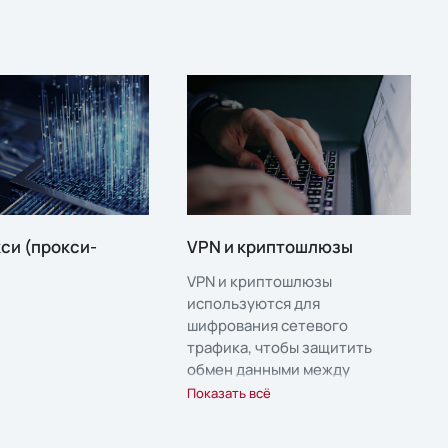
си (прокси-
VPN и криптошлюзы
VPN и криптошлюзы
используются для
шифрования сетевого
трафика, чтобы защитить
обмен данными между
подразделениями и
Показать всё
обеспечить безопасный
удаленный доступ