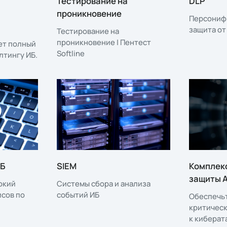
Тестирование на
DLP
проникновение
Персониф
защита от
Тестирование на
проникновение | Пентест
ет полный
Softline
лтингу ИБ.
ИБ
SIEM
Комплек
защиты 
окий
Системы сбора и анализа
исов по
событий ИБ
Обеспечь
критичес
к киберат