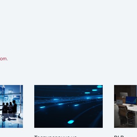
com
.