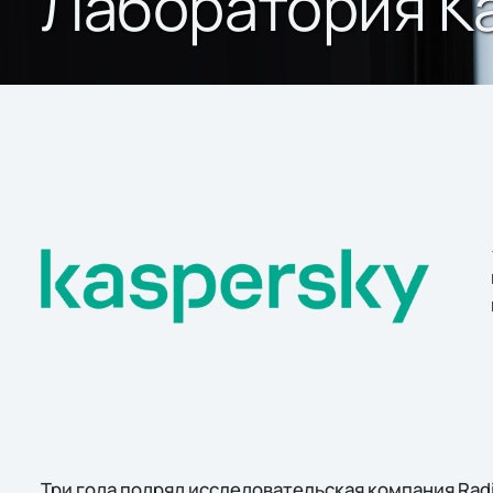
Лаборатория К
Три года подряд исследовательская компания Radi