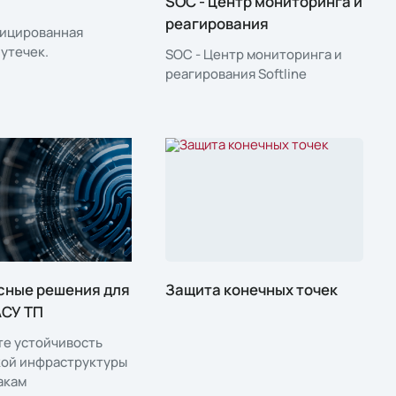
SOC - центр мониторинга и
реагирования
ицированная
 утечек.
SOC - Центр мониторинга и
реагирования Softline
сные решения для
Защита конечных точек
АСУ ТП
те устойчивость
кой инфраструктуры
акам