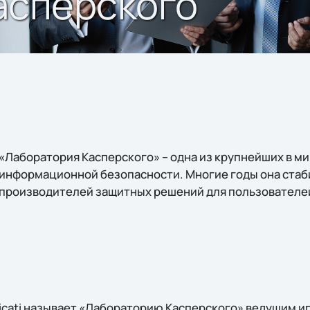
асперского
«Лаборатория Касперского» – одна из крупнейших в м
информационной безопасности. Многие годы она стаб
производителей защитных решений для пользователей
cati называет «Лабораторию Касперского» ведущим игр