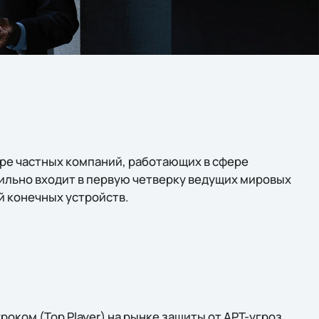
ире частных компаний, работающих в сфере
ильно входит в первую четверку ведущих мировых
 конечных устройств.
оком (Top Player) на рынке защиты от APT-угроз.