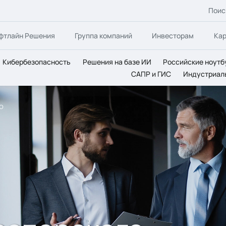
Поис
фтлайн Решения
Группа компаний
Инвесторам
Ка
Кибербезопасность
Решения на базе ИИ
Российские ноутб
САПР и ГИС
Индустриал
о