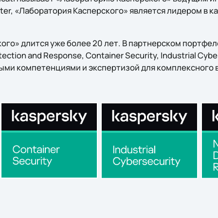
ster, «Лаборатория Касперского» является лидером в к
го» длится уже более 20 лет. В партнерском портфеле 
ection and Response, Container Security, Industrial Cyb
ыми компетенциями и экспертизой для комплексного 