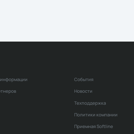
 информации
События
ртнеров
Новости
Техподдержка
Политики компании
Приемная Softline