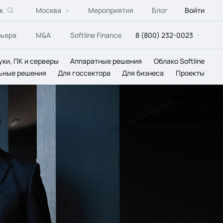
к
Москва
Мероприятия
Блог
Войти
рьера
M&A
Softline Finance
8 (800) 232-0023
уки, ПК и серверы
Аппаратные решения
Облако Softline
ьные решения
Для госсектора
Для бизнеса
Проекты