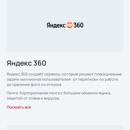
различных ИТ-инфраструктур.
Яндекс 360
Яндекс 360 создаёт сервисы, которые решают повседневные
задачи миллионов пользователей: от переписки по работе
до хранения фото из отпуска
Почта: Корпоративная почта с большим объемом ящика,
защитой от спама и вирусов.
Диск: Облачное хранилище файлов с возможностью
Показать всё
совместной работы над документами в режиме реального
времени.
Трекер: Инструмент для управления проектами и задачами,