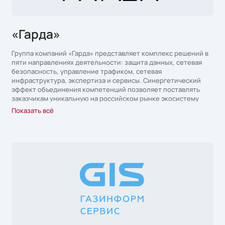
«Гарда»
Группа компаний «Гарда» представляет комплекс решений в
пяти направлениях деятельности: защита данных, сетевая
безопасность, управление трафиком, сетевая
инфраструктура, экспертиза и сервисы. Синергетический
эффект объединения компетенций позволяет поставлять
заказчикам уникальную на российском рынке экосистему
безопасности информационных ресурсов: аудит и защита
Показать всё
данных, и построение безопасной сетевой инфраструктуры;
а многоуровневый сервис и отлаженные цепочки поставок
повышают скорость и качество проектов.