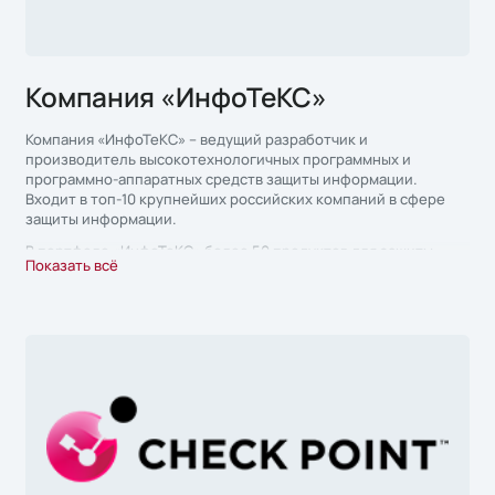
Компания «ИнфоТеКС»
Компания «ИнфоТеКС» – ведущий разработчик и
производитель высокотехнологичных программных и
программно-аппаратных средств защиты информации.
Входит в топ-10 крупнейших российских компаний в сфере
защиты информации.
В портфеле «ИнфоТеКС» более 50 продуктов для защиты
Показать всё
информации, выпускаемых под брендом ViPNet. В штате
группы компаний «ИнфоТеКС» около 1500 сотрудников в 12
городах России, партнерская сеть включает в себя более 300
компаний.
«ИнфоТеКС» – первая российская компания, которая
сертифицировала квантово-криптографическую систему
выработки и распределения ключей.