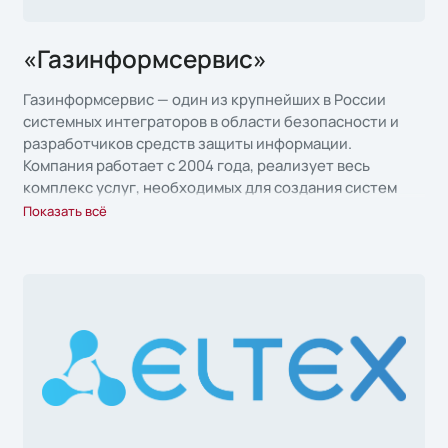
«Газинформсервис»
Газинформсервис — один из крупнейших в России
системных интеграторов в области безопасности и
разработчиков средств защиты информации.
Компания работает с 2004 года, реализует весь
комплекс услуг, необходимых для создания систем
информационной безопасности и комплексов
Показать всё
инженерно-технических средств охраны любого
масштаба. В портфеле решений Газинформсервис -
защищённая СУБД Jatoba, основанная на
модернизированном ядре СУБД с открытым кодом
PostgreSQL, которая может использоваться как в
небольших организациях, так и в крупнейших
корпорациях.