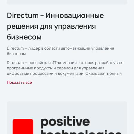
Directum – Инновационные
решения для управления
бизнесом
Directum — лидер в области автоматизации управления
бизнесом
Directum — российская ИТ-компания, которая разрабатывает
программные продукты и сервисы для управления
цифровыми процессами и документами. Оказывает полный
спектр услуг по выстраиванию цифрового взаимодействия:
Показать всё
анализирует бизнес-процессы, создает, внедряет и
сопровождает ИТ-решения для организаций различных
масштабов и отраслей.