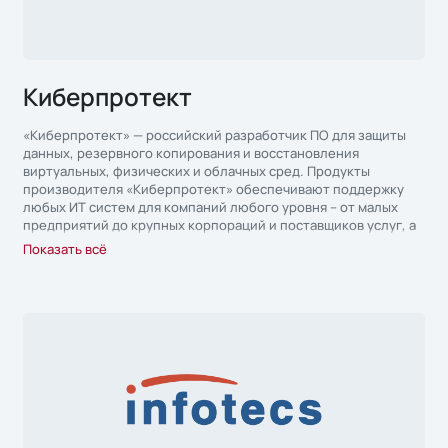
Киберпротект
«Киберпротект» — российский разработчик ПО для защиты
данных, резервного копирования и восстановления
виртуальных, физических и облачных сред. Продукты
производителя «Киберпротект» обеспечивают поддержку
любых ИТ систем для компаний любого уровня – от малых
предприятий до крупных корпораций и поставщиков услуг, а
также полную совместимость с ОС ROSA Linux, AstraLinux и
Показать всё
AltLinux.