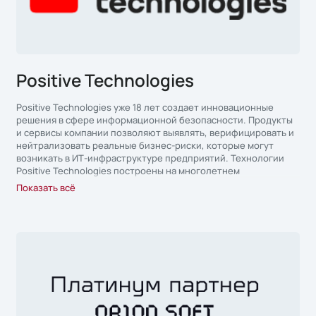
Positive Technologies
Positive Technologies уже 18 лет создает инновационные
решения в сфере информационной безопасности. Продукты
и сервисы компании позволяют выявлять, верифицировать и
нейтрализовать реальные бизнес-риски, которые могут
возникать в ИТ-инфраструктуре предприятий. Технологии
Positive Technologies построены на многолетнем
исследовательском опыте и экспертизе ведущих
Показать всё
специалистов по кибербезопасности. Продукты Positive
Technologies используют более 2000 компаний в 30 странах
мира. В числе клиентов компании в России — 80% участников
рейтинга «Эксперт-400».