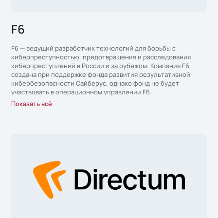
весь путь от гипотезы и запуска пилота до создания новых
продуктов и технологий.
F6
F6 — ведущий разработчик технологий для борьбы с
киберпреступностью, предотвращения и расследования
киберпреступлений в России и за рубежом. Компания F6
создана при поддержке фонда развития результативной
кибербезопасности Сайберус, однако фонд не будет
участвовать в операционном управлении F6.
Показать всё
Флагманские продукты F6 основаны на знаниях, полученных в
ходе многолетних реагирований на инциденты и
исследований киберпреступности. Решения компании F6
обеспечивают защиту от киберрисков, связанных с целевыми
атаками, утечками данных, мошенничеством, фишингом,
нелегальным использованием бренда. Продукты F6 входят в
реестр отечественного ПО.