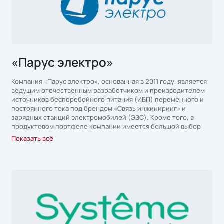
«Парус электро»
Компания «Парус электро», основанная в 2011 году, является
ведущим отечественным разработчиком и производителем
источников бесперебойного питания (ИБП) переменного и
постоянного тока под брендом «Связь инжиниринг» и
зарядных станций электромобилей (ЭЗС). Кроме того, в
продуктовом портфеле компании имеется большой выбор
аккумуляторных батарей для ИБП емкостью от 5 ~ 250 Ач и
Показать всё
выше для различных применений.
Компания обладает собственными производственными
площадками, конструкторским бюров составе более 30
человек и осуществляет полный цикл производства в
России. Производство «Парус электро» построено по
системе трёхступенчатого контроля качества согласно ISO
9001, что обеспечивает высокую надежность продукции,
сокращение сроков изготовления и выгодную стоимость.