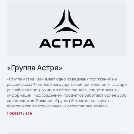
«Группа Астра»
«Группа Астра» занимает одно из ведущих положений на
российском ИТ-рынке благодаря своей деятельности в сфере
разработки программного обеспечения и средств защиты
информации. Над созданием продуктов работают более 2300
специалистов. Решения «Группы Астра» используются
практически во всех ключевых отраслях экономики:
энергетике, нефтегазовой сфере, финансовом секторе,
Показать всё
государственных корпорация, медицине и образовании.
В основе экосистемы — ОС Astra Linux со встроенными
средствами защиты информации для безопасной работы