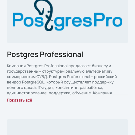
трансформации бизнеса.
Postgres Professional
Компания Postgres Professional предлагает бизнесу и
государственным структурам реальную альтернативу
коммерческим СУБД. Postgres Professional – российский
вендор PostgreSQL, который осуществляет поддержку
полного цикла: IT-аудит, консалтинг, разработка,
администрирование, поддержка, обучение. Компания
является частью международного сообщества PostgreSQL и
Показать всё
объединяет российских экспертов PostgreSQL: всех ведущих
российских разработчиков, а также архитекторов и
инженеров с опытом создания прикладных решений.