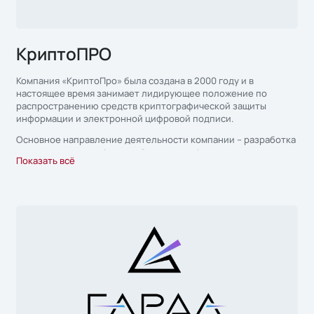
КриптоПРО
Компания «КриптоПро» была создана в 2000 году и в
настоящее время занимает лидирующее положение по
распространению средств криптографической защиты
информации и электронной цифровой подписи.
Основное направление деятельности компании – разработка
средств криптографической защиты информации и развитие
Показать всё
Инфраструктуры Открытых Ключей (Public Key Infrastructure)
на основе использования международных рекомендаций и
российских криптографических алгоритмов.