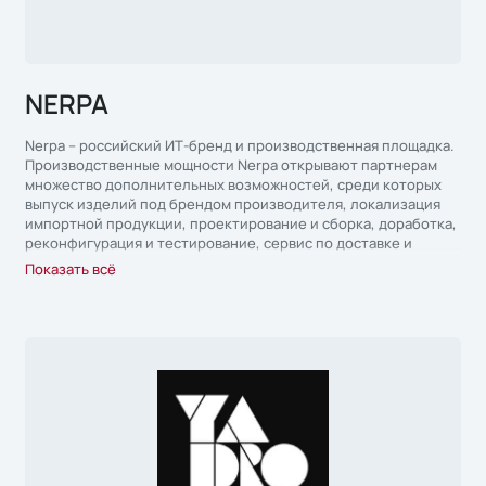
NERPA
Nerpa – российский ИТ-бренд и производственная площадка.
Производственные мощности Nerpa открывают партнерам
множество дополнительных возможностей, среди которых
выпуск изделий под брендом производителя, локализация
импортной продукции, проектирование и сборка, доработка,
реконфигурация и тестирование, сервис по доставке и
хранению, демонстрационное оборудование в рамках
Показать всё
комплексных проектов, пресейл иинжиниринг. Продукция
Nerpa собирается на производственных мощностях OCS в
партнерстве с ведущими ИТ-компаниями. Модельный ряд
Nerpa представлен широким спектром
высокотехнологичного оборудования: персональные
компьютеры, серверное оборудование, коммутаторы и
сетевое оборудование, системы хранения данных и пр. Nerpa
имеет мощное сервисное сопровождение с полной
локализацией по всей территории России в режиме
24х7х365.