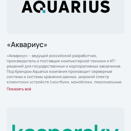
«Аквариус»
«Аквариус» – ведущий российский разработчик,
производитель и поставщик компьютерной техники и ИТ-
решений для государственных и корпоративных заказчиков.
Под брендом Aquarius компания производит серверные
системы и системы хранения данных, широкий спектр
клиентских устройств (ноутбуки, моноблоки, персональные
компьютеры, рабочие станции, тонкие клиенты,
Показать всё
информационные терминалы), а также специализированные
ИТ-решения по информационной безопасности и отраслевые
ИТ-решения для здравоохранения и образования. «Аквариус»
разрабатывает и производит готовые программно-
аппаратные комплексы под специализированные требования
заказчиков и располагает опытом и ресурсами для
оперативной реализации крупных ИТ-проектов
федерального масштаба.