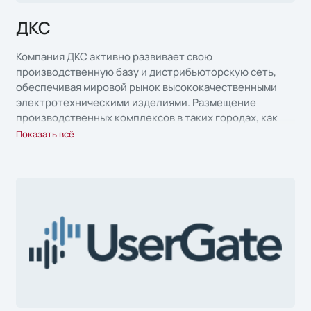
ДКС
Компания ДКС активно развивает свою
производственную базу и дистрибьюторскую сеть,
обеспечивая мировой рынок высококачественными
электротехническими изделиями. Размещение
производственных комплексов в таких городах, как
Тверь, Новосибирск и Владивосток, позволяет
Показать всё
компании эффективно покрывать потребности
различных регионов страны и мира, а также
оптимизировать логистику поставок. В числе
продуктов, выпускаемых ДКС: оборудование для
автоматизации и ИТ, системы электропроводки и
маркировки, оборудование низкого и среднего
напряжения, взрывозащищенное оборудование и
многое другое.