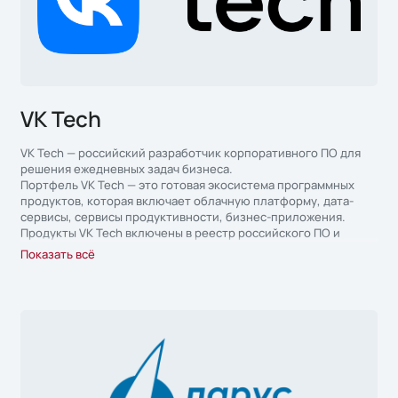
VK Tech
VK Tech — российский разработчик корпоративного ПО для
решения ежедневных задач бизнеса.
Портфель VK Tech — это готовая экосистема программных
продуктов, которая включает облачную платформу, дата-
сервисы, сервисы продуктивности, бизнес-приложения.
Продукты VK Tech включены в реестр российского ПО и
соответствуют требованиям ФСТЭК, поставляются в формате
Показать всё
лицензий (On-Premise) и по подписке (On-Cloud), что делает
их доступными для компаний любого масштаба.