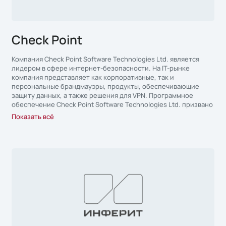
Check Point
Компания Check Point Software Technologies Ltd. является
лидером в сфере интернет-безопасности. На IT-рынке
компания представляет как корпоративные, так и
персональные брандмауэры, продукты, обеспечивающие
защиту данных, а также решения для VPN. Программное
обеспечение Check Point Software Technologies Ltd. призвано
обеспечить безопасность информационного обмена и
Показать всё
ресурсов корпоративных сетей.