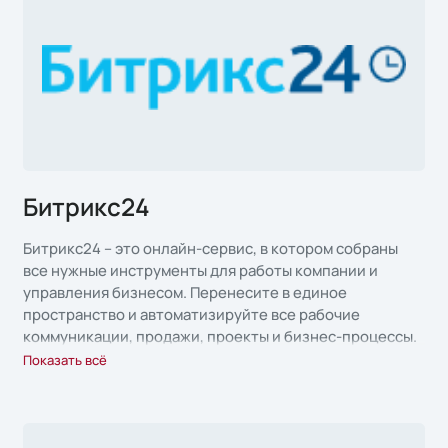
позволяющий планировать работу команды и отслеживать
прогресс.
Мессенджер: Внутренний корпоративный мессенджер для
быстрой коммуникации между сотрудниками.
Коннект: Сервис видеоконференций и онлайн-встреч с
функцией записи и демонстрации экрана.
Анализатор данных: Аналитические инструменты для
мониторинга эффективности работы компании и принятия
обоснованных решений.
Битрикс24
CRM-система: Управление взаимоотношениями с клиентами,
включая ведение базы контактов, историю взаимодействий и
автоматизацию продаж.
Битрикс24 – это онлайн-сервис, в котором собраны
все нужные инструменты для работы компании и
управления бизнесом. Перенесите в единое
пространство и автоматизируйте все рабочие
коммуникации, продажи, проекты и бизнес-процессы.
Показать всё