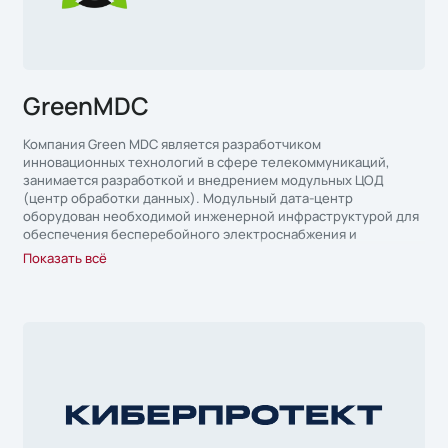
GreenMDC
Компания Green MDC является разработчиком
инновационных технологий в сфере телекоммуникаций,
занимается разработкой и внедрением модульных ЦОД
(центр обработки данных). Модульный дата-центр
оборудован необходимой инженерной инфраструктурой для
обеспечения бесперебойного электроснабжения и
отведения тепла в соответствии со спецификациями TIER III
Показать всё
Uptime Institute.