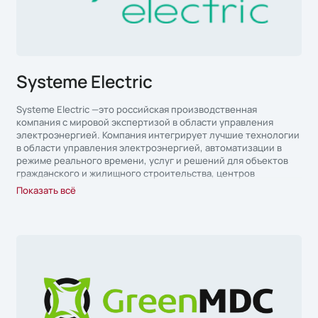
Systeme Electric
Systeme Electric —это российская производственная
компания с мировой экспертизой в области управления
электроэнергией. Компания интегрирует лучшие технологии
в области управления электроэнергией, автоматизации в
режиме реального времени, услуг и решений для объектов
гражданского и жилищного строительства, центров
обработки данных, инфраструктуры и промышленности.
Показать всё
Систэм Электрик (Systeme Electric) предлагает клиентам и
партнёрам единую технологическую экосистему на базе
российского программного обеспечения.