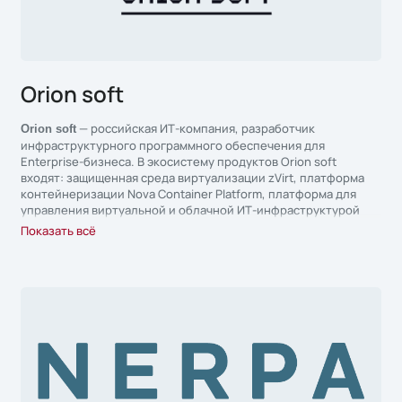
Orion soft
— российская ИТ-компания, разработчик
Orion
soft
инфраструктурного программного обеспечения для
Enterprise-бизнеса. В экосистему продуктов Orion soft
входят: защищенная среда виртуализации zVirt, платформа
контейнеризации Nova Container Platform, платформа для
управления виртуальной и облачной ИТ-инфраструктурой
Cloudlink, платформа виртуализации рабочих столов и
Показать всё
приложений Termit, а также система управления секретами
StarVault. Все продукты экосистемы Orion soft включены в
реестр Минцифры.