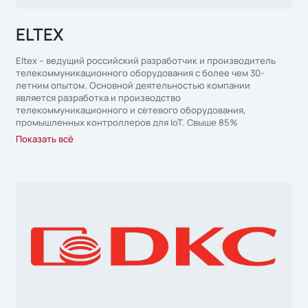
ELTEX
Eltex – ведущий российский разработчик и производитель
телекоммуникационного оборудования с более чем 30-
летним опытом. Основной деятельностью компании
является разработка и производство
телекоммуникационного и сетевого оборудования,
промышленных контроллеров для IoT. Свыше 85%
выпускаемого предприятием Eltex оборудования входит в
Показать всё
реестр Минпромторга России. Вся линейка оборудования
разработана собственными специалистами и выпускается на
собственных производственных мощностях в России (г.
Новосибирск) и Казахстане.