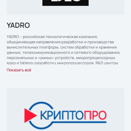
YADRO
YADRO – российская технологическая компания,
объединяющая направления разработки и производства
вычислительных платформ, систем обработки и хранения
данных, телекоммуникационного и сетевого оборудования,
персональных и «умных» устройств, микропроцессорных
ядер и fabless-разработку микропроцессоров. R&D центры
расположены в Москве, Санкт-Петербурге, Екатеринбурге,
Показать всё
Нижнем Новгороде и Минске.