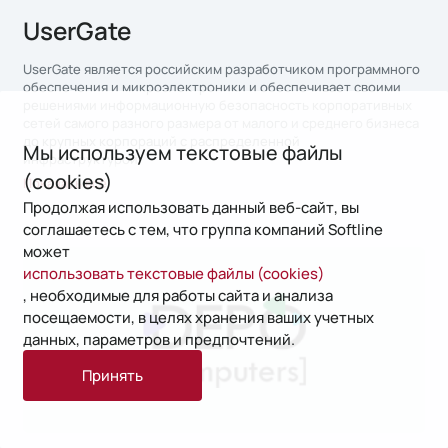
UserGate
UserGate является российским разработчиком программного
обеспечения и микроэлектроники и обеспечивает своими
решениями информационную безопасность корпоративных
сетей самого разного размера от малого и среднего бизнеса
до крупных корпораций с распределенной
Мы используем текстовые файлы
инфраструктурой.
(cookies)
Показать всё
Продолжая использовать данный веб-сайт, вы
соглашаетесь с тем, что группа компаний Softline
может
использовать текстовые файлы (cookies)
, необходимые для работы сайта и анализа
посещаемости, в целях хранения ваших учетных
данных, параметров и предпочтений.
Принять