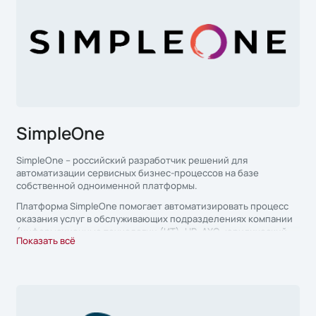
SimpleOne
SimpleOne – российский разработчик решений для
автоматизации сервисных бизнес-процессов на базе
собственной одноименной платформы.
Платформа SimpleOne помогает автоматизировать процесс
оказания услуг в обслуживающих подразделениях компании
(информационные технологии (ИТ), HR, АХО, юридический
Показать всё
отдел и т.д) в соответствии с лучшими практиками
предоставления сервисов (ITIL, VeriSM).
Решения SimpleOne ориентированы на корпоративных и
государственных заказчиков, заинтересованных в
повышении эффективности бизнес-процессов за счет
внедрения сервисного подхода и стремящихся к цифровой