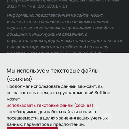
2023 г. № 449: 2.01, 27.01, 4.01
Информация, представленная на сайте, носит
исключительно справочный и ознакомительный
характер, не предназначена для личных, семейных,
домашних и иных нужд, не связанных с
осуществлением предпринимательской деятельности
и не ориентирована на потребителей по смыслу
Федерального закона от 24.06.2025 № 168-ФЗ.
Мы используем текстовые файлы
(cookies)
Связаться с отделом качества
Продолжая использовать данный веб-сайт, вы
соглашаетесь с тем, что группа компаний Softline
может
Условия
© 1993—2026 Softline
использовать текстовые файлы (cookies)
использования
, необходимые для работы сайта и анализа
посещаемости, в целях хранения ваших учетных
Политика
данных, параметров и предпочтений.
конфиденциальности