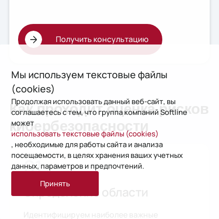
Получить консультацию
Мы используем текстовые файлы
(cookies)
Продолжая использовать данный веб-сайт, вы
Как проходит оценка рисков
соглашаетесь с тем, что группа компаний Softline
может
кибербезопасности
использовать текстовые файлы (cookies)
, необходимые для работы сайта и анализа
посещаемости, в целях хранения ваших учетных
01
данных, параметров и предпочтений.
Принять
Определение области
Идентифицируем наиболее важные