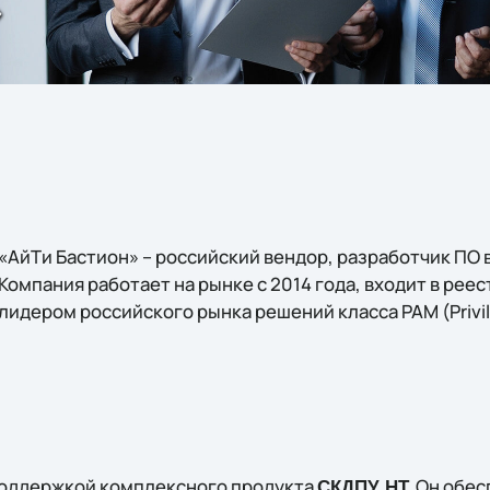
»
«АйТи Бастион» – российский вендор, разработчик ПО
Компания работает на рынке с 2014 года, входит в ре
лидером российского рынка решений класса PAM (Privi
поддержкой комплексного продукта
Он обес
СКДПУ НТ.