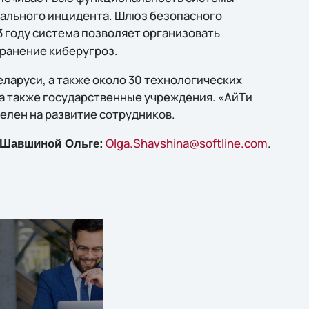
циального инцидента. Шлюз безопасного
3 году система позволяет организовать
ранение киберугроз.
еларуси, а также около 30 технологических
 а также государственные учреждения. «АйТи
елен на развитие сотрудников.
Olga.Shavshina@softline.com
.
у Шавшиной Ольге: