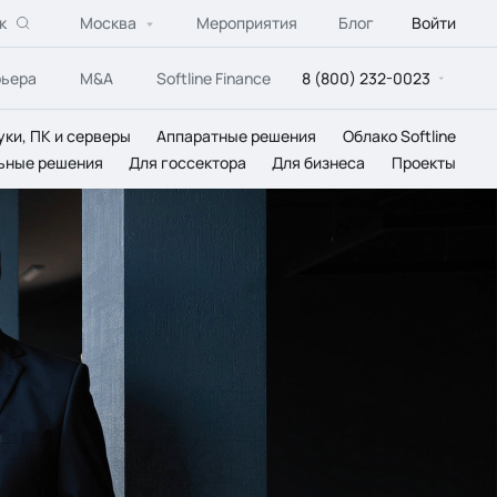
к
Москва
Мероприятия
Блог
Войти
рьера
M&A
Softline Finance
8 (800) 232-0023
уки, ПК и серверы
Аппаратные решения
Облако Softline
ьные решения
Для госсектора
Для бизнеса
Проекты