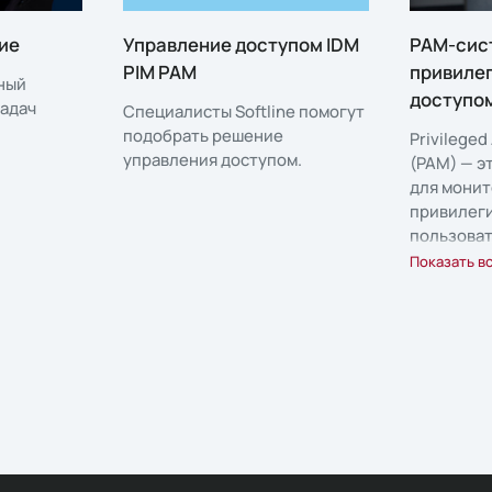
ие
Управление доступом IDM
PAM-сис
PIM PAM
привиле
жный
доступо
адач
Специалисты Softline помогут
подобрать решение
Privilege
управления доступом.
(PAM) — э
для монит
привилег
пользоват
сотрудник
Показать в
подразде
админист
аутсорси
специали
доступ к 
ресурсам 
важным д