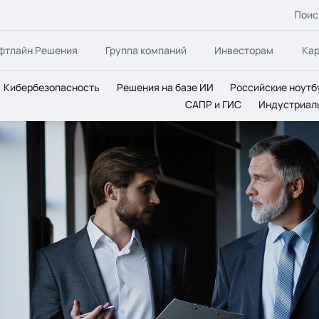
Поис
фтлайн Решения
Группа компаний
Инвесторам
Ка
Кибербезопасность
Решения на базе ИИ
Российские ноутб
САПР и ГИС
Индустриал