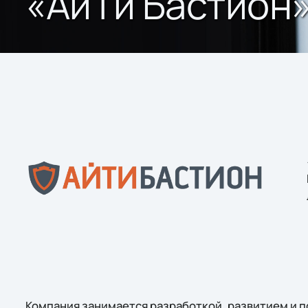
«АйТи Бастион
Компания занимается разработкой, развитием и 