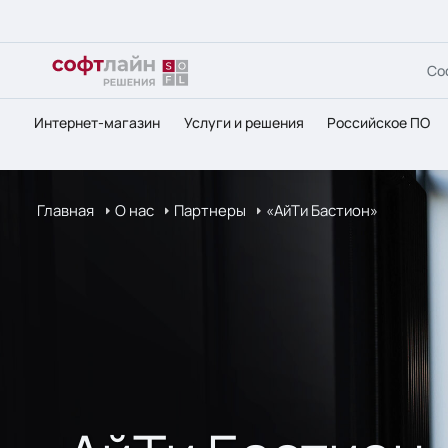
Со
Интернет-магазин
Услуги и решения
Российское ПО
Главная
О нас
Партнеры
«АйТи Бастион»