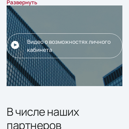
Развернуть
работать с вашими подписками на
ПО. Здесь вы можете
круглосуточно уменьшать или
увеличивать количество
лицензий, останавливать и
Видео о возможностях личного
продлевать подписки, подключать
кабинета
новые сервисы и пробные версии
продуктов под определенные
задачи организации.
В числе наших
партнеров