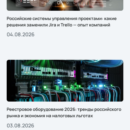
производство
промышленность
Российские системы управления проектами: какие
решения заменили Jira и Trello — опыт компаний
разработка
04.08.2026
ритейл
софт
СЭД
управление устройствами
цифровая трансформация
электронный_документооборот
Реестровое оборудование 2026: тренды российского
рынка и экономия на налоговых льготах
03.08.2026