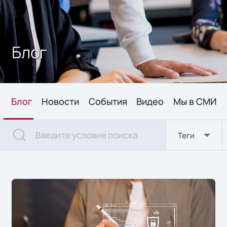
soft
БПЛА
Блог
видеоконференцсвязь
дроны
Блог
Новости
События
Видео
Мы в СМИ
железо
импортозамещение
Теги
Информационная безопасность
искусственный интеллект
ИТ-новости
кибербезопасность