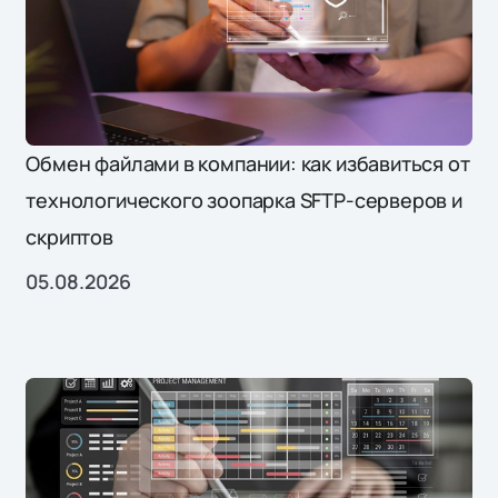
лицензирование ПО
нейросети
облака
Обмен файлами в компании: как избавиться от
технологического зоопарка SFTP-серверов и
Облачные технологии
скриптов
образование
05.08.2026
Офисное ПО
ПО
практика Softline
Практика «Софтлайн Решений»