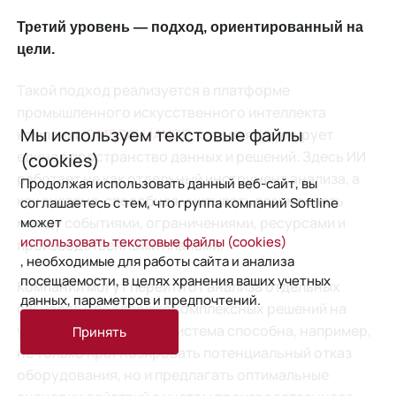
Третий уровень — подход, ориентированный на
цели.
Такой подход реализуется в платформе
промышленного искусственного интеллекта
Мы используем текстовые файлы
компании
OMEGALLIANCE
, которая формирует
единое пространство данных и решений. Здесь ИИ
(cookies)
работает не как отдельный инструмент анализа, а
Продолжая использовать данный веб-сайт, вы
как система, способная учитывать взаимосвязь
соглашаетесь с тем, что группа компаний Softline
может
между событиями, ограничениями, ресурсами и
использовать текстовые файлы (cookies)
производственными планами.
, необходимые для работы сайта и анализа
посещаемости, в целях хранения ваших учетных
Компании могут перейти от анализа отдельных
данных, параметров и предпочтений.
сигналов к поддержке комплексных решений на
уровне предприятия. Система способна, например,
Принять
не только прогнозировать потенциальный отказ
оборудования, но и предлагать оптимальные