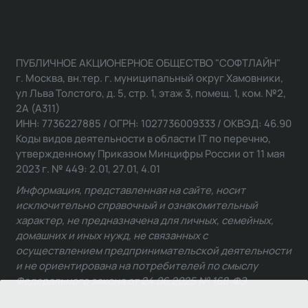
ПУБЛИЧНОЕ АКЦИОНЕРНОЕ ОБЩЕСТВО "СОФТЛАЙН"
г. Москва, вн.тер. г. муниципальный округ Хамовники,
ул Льва Толстого, д. 5, стр. 1, этаж 3, помещ. 1, ком. №2,
2А (А311)
ИНН: 7736227885 / ОГРН: 1027736009333 / ОКВЭД: 46.90
Коды видов деятельности в области IT по перечню,
утвержденному Приказом Минцифры России от 11 мая
2023 г. № 449: 2.01, 27.01, 4.01
Информация, представленная на сайте, носит
исключительно справочный и ознакомительный
характер, не предназначена для личных, семейных,
домашних и иных нужд, не связанных с
осуществлением предпринимательской деятельности
и не ориентирована на потребителей по смыслу
Федерального закона от 24.06.2025 № 168-ФЗ.