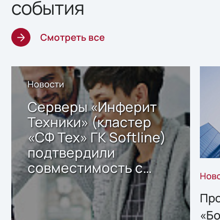
события
Смотреть все
Новости
Серверы «Инферит
Техники» (кластер
«СФ Тех» ГК Softline)
подтвердили
совместимость с
Нов
решением Sharx
Storage 2.x для
Про
хранения данных
«Бо