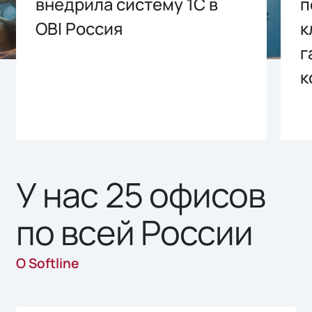
внедрила систему 1С в
п
OBI Россия
к
г
к
У нас 25 офисов
по всей России
О Softline