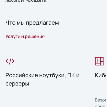
любого ИТ-бюджета.
Что мы предлагаем
Услуги и решения
Российские ноутбуки, ПК и
Киб
серверы
Безоп
опре