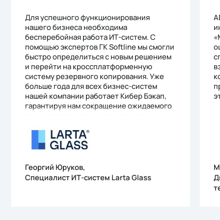
Для успешного функционирования
A
нашего бизнеса необходима
и
бесперебойная работа ИТ-систем. С
«
помощью экспертов ГК Softline мы смогли
о
быстро определиться с новым решением
с
и перейти на кроссплатформенную
в
систему резервного копирования. Уже
к
больше года для всех бизнес-систем
п
нашей компании работает Кибер Бэкап,
э
гарантируя нам сокращение ожидаемого
время восстановления систем в случае
сбоя и повышение надежности хранения
данных резервных копий. Кроме того,
функционал миграции, заложенный в
Кибер Бэкапе, позволит нам легко и без
потери данных перейти на новую
Георгий Юруков,
М
российскую платформу виртуализации
Специалист ИТ-систем Larta Glass
Д
так же, как из виртуальной среды
т
мигрировать на физическую. Для нас
ценно то, что система проста в
управлении и легко встраивается в ИТ-