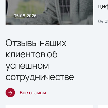
ци
пр
05.08.2026
04.0
без
ном
«1С
Отзывы наших
клиентов об
успешном
сотрудничестве
Все отзывы