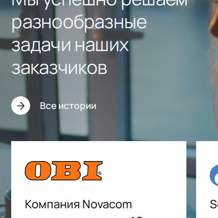
разнообразные
задачи наших
заказчиков
Все истории
Компания Novacom
S