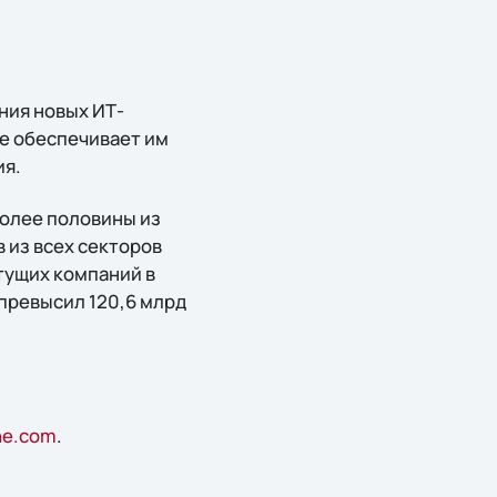
ния новых ИТ-
ne обеспечивает им
ия.
более половины из
 из всех секторов
стущих компаний в
 превысил 120,6 млрд
ne.com
.