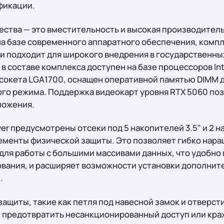
фикации.
ства — это вместительность и высокая производитель
 базе современного аппаратного обеспечения, компл
и подходит для широкого внедрения в государственны
в составе комплекса доступен на базе процессоров Inte
ля сокета LGA1700, оснащен оперативной памятью DIMM д
го режима. Поддержка видеокарт уровня RTX 5060 поз
ложения.
er предусмотрены отсеки под 5 накопителей 3.5" и 2 на
ементы физической защиты. Это позволяет гибко нар
для работы с большими массивами данных, что удобно
вания, и расширяет возможности установки дополните
.
щиты, такие как петля под навесной замок и отверсти
 предотвратить несанкционированный доступ или кра