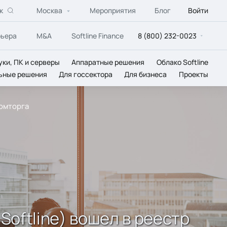
к
Москва
Мероприятия
Блог
Войти
рьера
M&A
Softline Finance
8 (800) 232-0023
уки, ПК и серверы
Аппаратные решения
Облако Softline
ьные решения
Для госсектора
Для бизнеса
Проекты
ромторга
oftline) вошел в реестр