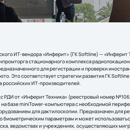
кого ИТ-вендора «Инферит» (ГК Softline) — «Инферит 
инпромторга стационарного комплекса радиолокацио
редназначенного для регистрации и проверки иностра
ото. Это соответствует стратегии развития ГК Softline
в российских ИТ-производителей.
 РДИ от «Инферит Техника» (реестровый номер №106
 на базе miniTower-компьютера с необходимой перифе
борудованием для дактилоскопии. Предназначен для р
о биометрическим параметрам и может использоватьс
уска, ведомствах и учреждениях, осуществляющих ми