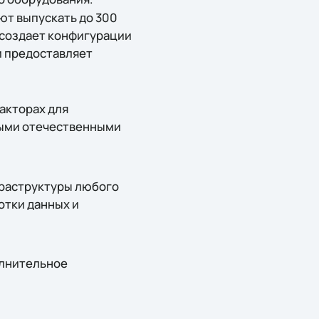
ют выпускать до 300
 создает конфигурации
и предоставляет
акторах для
ными отечественными
раструктуры любого
отки данных и
олнительное