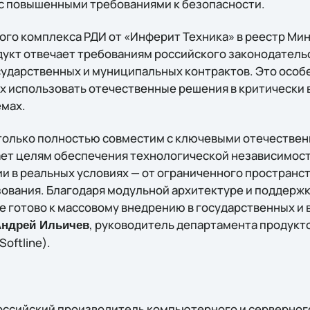
 с повышенными требованиями к безопасности.
го комплекса РДИ от «Инферит Техника» в реестр Ми
дукт отвечает требованиям российского законодатель
осударственных и муниципальных контрактов. Это особ
х использовать отечественные решения в критически
мах.
 только полностью совместим с ключевыми отечеств
ает целям обеспечения технологической независимост
и в реальных условиях — от ограниченного пространст
ования. Благодаря модульной архитектуре и поддержк
 готово к массовому внедрению в государственных и
, руководитель департамента продук
ндрей Ильичев
oftline).
оссийский производитель компьютерного и серверног