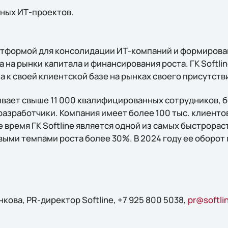
ных ИТ-проектов.
платформой для консолидации ИТ-компаний и формирова
а на рынки капитала и финансирования роста. ГК Softli
 к своей клиентской базе на рынках своего присутств
вает свыше 11 000 квалифицированных сотрудников, 
азработчики. Компания имеет более 100 тыс. клиентов
 время ГК Softline является одной из самых быстрора
выми темпами роста более 30%. В 2024 году ее оборот
ова, PR-директор Softline, +7 925 800 5038,
pr@softli