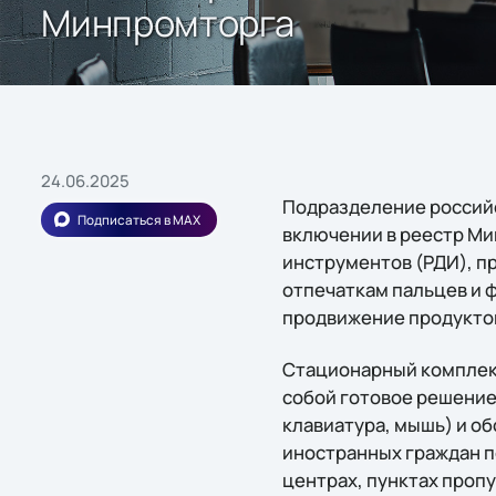
Минпромторга
24.06.2025
Подразделение российс
Подписаться в MAX
включении в реестр М
инструментов (РДИ), п
отпечаткам пальцев и ф
продвижение продукто
Стационарный комплекс
собой готовое решение
клавиатура, мышь) и о
иностранных граждан п
центрах, пунктах проп