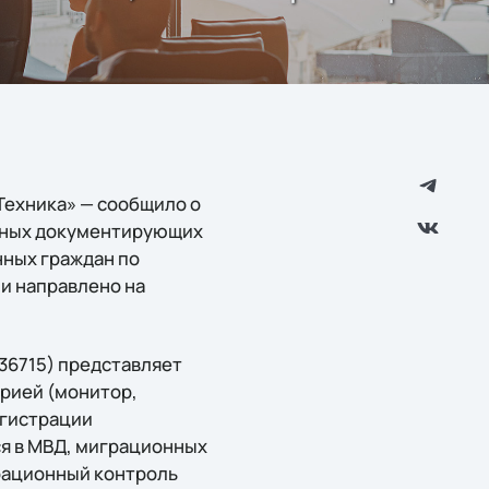
Техника» — сообщило о
нных документирующих
нных граждан по
 и направлено на
36715) представляет
рией (монитор,
егистрации
я в МВД, миграционных
грационный контроль