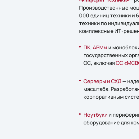
Производственные мощн
000 единиц техники и 
техники по индивидуал
комплексные ИТ-реше
ПК
,
АРМы
и моноблоки
государственных орг
ОС, включая
ОС «МСВ
Серверы и СХД
— наде
масштаба. Разработа
корпоративным систе
Ноутбуки
и периферий
оборудование для ко