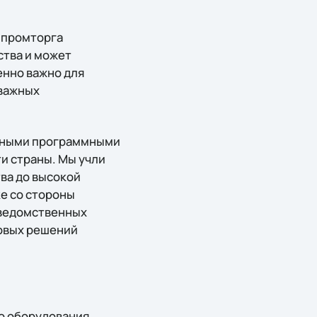
нпромторга
ства и может
енно важно для
 важных
енными программными
и страны. Мы учли
ва до высокой
е со стороны
 ведомственных
товых решений
о оборудования.