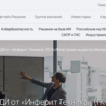
Поис
фтлайн Решения
Группа компаний
Инвесторам
Ка
Кибербезопасность
Решения на базе ИИ
Российские ноутб
САПР и ГИС
Индустриал
И от «Инферит Техника» (ГК Softline) вошел в реестр Минп
И от «Инферит Техника» (ГК S