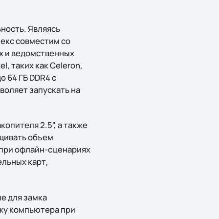
ность. Являясь
екс совместим со
х и ведомственных
l, таких как Celeron,
о 64 ГБ DDR4 с
воляет запускать на
копителя 2.5", а также
ащивать объем
 при офлайн-сценариях
льных карт,
е для замка
жу компьютера при