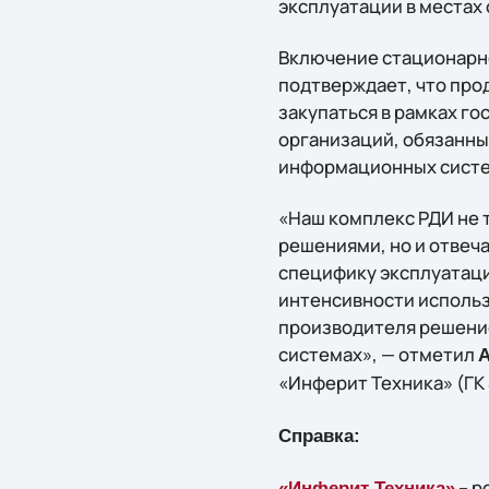
эксплуатации в местах
Включение стационарно
подтверждает, что про
закупаться в рамках г
организаций, обязанны
информационных систе
«Наш комплекс РДИ не
решениями, но и отвеч
специфику эксплуатаци
интенсивности использ
производителя решение
системах», — отметил
А
«Инферит Техника» (ГК S
Справка:
– р
«Инферит Техника»