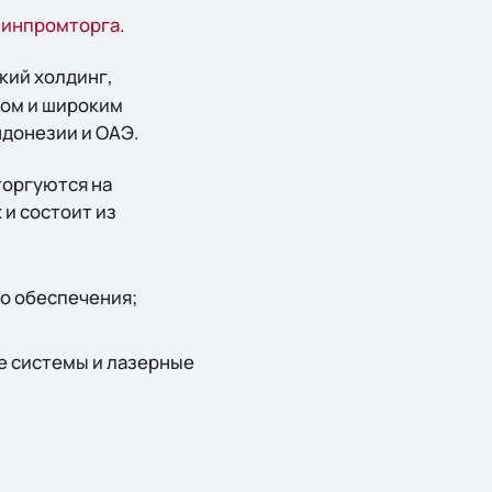
 Минпромторга
.
кий холдинг,
том и широким
ндонезии и ОАЭ.
торгуются на
 и состоит из
о обеспечения;
е системы и лазерные