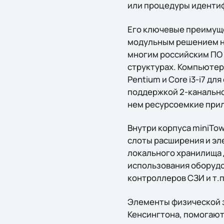
или процедуры иденти
Его ключевые преимуще
модульным решением на
многим российским ПО 
структурах. Компьютер 
Pentium и Core i3-i7 д
поддержкой 2-канально
нем ресурсоемкие при
Внутри корпуса miniTow
слоты расширения и эл
локального хранилища 
использования оборудо
контроллеров СЗИ и т.п
Элементы физической за
Кенсингтона, помогают