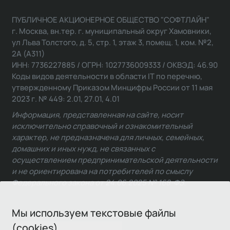
ПУБЛИЧНОЕ АКЦИОНЕРНОЕ ОБЩЕСТВО "СОФТЛАЙН"
г. Москва, вн.тер. г. муниципальный округ Хамовники,
ул Льва Толстого, д. 5, стр. 1, этаж 3, помещ. 1, ком. №2,
2А (А311)
ИНН: 7736227885 / ОГРН: 1027736009333 / ОКВЭД: 46.90
Коды видов деятельности в области IT по перечню,
утвержденному Приказом Минцифры России от 11 мая
2023 г. № 449: 2.01, 27.01, 4.01
Информация, представленная на сайте, носит
исключительно справочный и ознакомительный
характер, не предназначена для личных, семейных,
домашних и иных нужд, не связанных с
осуществлением предпринимательской деятельности
и не ориентирована на потребителей по смыслу
Федерального закона от 24.06.2025 № 168-ФЗ.
Мы используем текстовые файлы
(cookies)