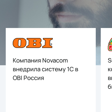
Компания Novacom
S
внедрила систему 1С в
к
OBI Россия
в
б