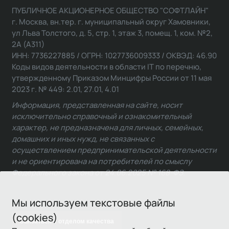
ПУБЛИЧНОЕ АКЦИОНЕРНОЕ ОБЩЕСТВО "СОФТЛАЙН"
г. Москва, вн.тер. г. муниципальный округ Хамовники,
ул Льва Толстого, д. 5, стр. 1, этаж 3, помещ. 1, ком. №2,
2А (А311)
ИНН: 7736227885 / ОГРН: 1027736009333 / ОКВЭД: 46.90
Коды видов деятельности в области IT по перечню,
утвержденному Приказом Минцифры России от 11 мая
2023 г. № 449: 2.01, 27.01, 4.01
Информация, представленная на сайте, носит
исключительно справочный и ознакомительный
характер, не предназначена для личных, семейных,
домашних и иных нужд, не связанных с
осуществлением предпринимательской деятельности
и не ориентирована на потребителей по смыслу
Федерального закона от 24.06.2025 № 168-ФЗ.
Мы используем текстовые файлы
(cookies)
Связаться с отделом качества