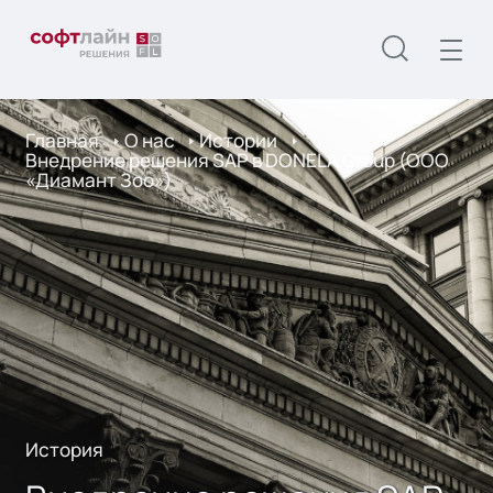
Главная
О нас
Истории
Внедрение решения SAP в DONELA Group (ООО
«Диамант Зоо»)
История