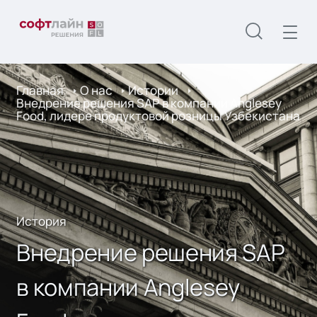
Главная
О нас
Истории
Внедрение решения SAP в компании Anglesey
Food, лидере продуктовой розницы Узбекистана
История
Внедрение решения SAP
в компании Anglesey