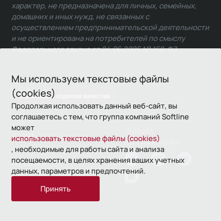
характер, не предназначена для личных, семейных,
домашних и иных нужд, не связанных с
осуществлением предпринимательской деятельности
и не ориентирована на потребителей по смыслу
Федерального закона от 24.06.2025 № 168-ФЗ.
Мы используем текстовые файлы
(cookies)
Связаться с отделом качества
Продолжая использовать данный веб-сайт, вы
соглашаетесь с тем, что группа компаний Softline
может
Условия
© 1993—2026 Softline
использовать текстовые файлы (cookies)
использования
, необходимые для работы сайта и анализа
посещаемости, в целях хранения ваших учетных
Политика
данных, параметров и предпочтений.
конфиденциальности
Принять
16+