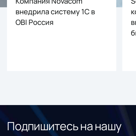
Компания Novacom
S
внедрила систему 1С в
к
OBI Россия
в
б
Подпишитесь на нашу