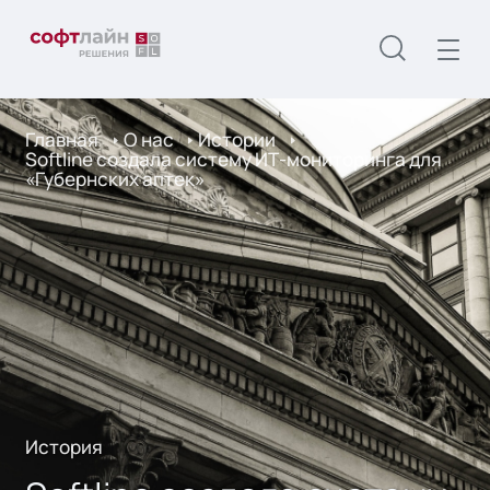
Главная
О нас
Истории
Softline создала систему ИТ-мониторинга для
«Губернских аптек»
История