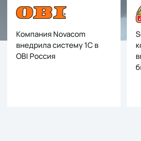
Компания Novacom
S
внедрила систему 1С в
к
OBI Россия
в
б