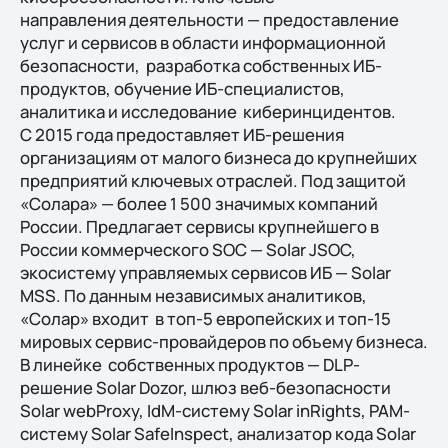
направления деятельности — предоставление
услуг и сервисов в области информационной
безопасности, разработка собственных ИБ-
продуктов, обучение ИБ-специалистов,
аналитика и исследование киберинцидентов.
С 2015 года предоставляет ИБ-решения
организациям от малого бизнеса до крупнейших
предприятий ключевых отраслей. Под защитой
«Солара» — более 1 500 значимых компаний
России. Предлагает сервисы крупнейшего в
России коммерческого SOC — Solar JSOC,
экосистему управляемых сервисов ИБ — Solar
MSS. По данным независимых аналитиков,
«Солар» входит в топ-5 европейских и топ-15
мировых сервис-провайдеров по объему бизнеса.
В линейке собственных продуктов — DLP-
решение Solar Dozor, шлюз веб-безопасности
Solar webProxy, IdM-систему Solar inRights, PAM-
систему Solar SafeInspect, анализатор кода Solar