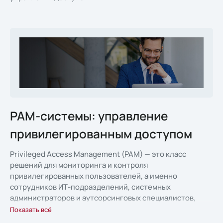
PAM-системы: управление
привилегированным доступом
Privileged Access Management (PAM) — это класс
решений для мониторинга и контроля
привилегированных пользователей, а именно
сотрудников ИТ-подразделений, системных
администраторов и аутсорсинговых специалистов,
имеющих доступ к корпоративным ресурсам и
Показать всё
критически важным данным компании