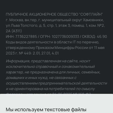
ПУБЛИЧНОЕ АКЦИОНЕРНОЕ ОБЩЕСТВО "СОФТЛАЙН"
г. Москва, вн.тер. г. муниципальный округ Хамовники,
ул Льва Толстого, д. 5, стр. 1, этаж 3, помещ. 1, ком. №2,
2А (А311)
ИНН: 7736227885 / ОГРН: 1027736009333 / ОКВЭД: 46.90
Коды видов деятельности в области IT по перечню,
утвержденному Приказом Минцифры России от 11 мая
2023 г. № 449: 2.01, 27.01, 4.01
Информация, представленная на сайте, носит
исключительно справочный и ознакомительный
характер, не предназначена для личных, семейных,
домашних и иных нужд, не связанных с
осуществлением предпринимательской деятельности
и не ориентирована на потребителей по смыслу
Федерального закона от 24.06.2025 № 168-ФЗ.
Мы используем текстовые файлы