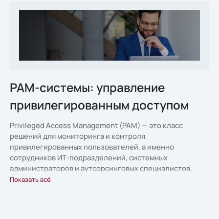
PAM-системы: управление
привилегированным доступом
Privileged Access Management (PAM) — это класс
решений для мониторинга и контроля
привилегированных пользователей, а именно
сотрудников ИТ-подразделений, системных
администраторов и аутсорсинговых специалистов,
имеющих доступ к корпоративным ресурсам и
Показать всё
критически важным данным компании