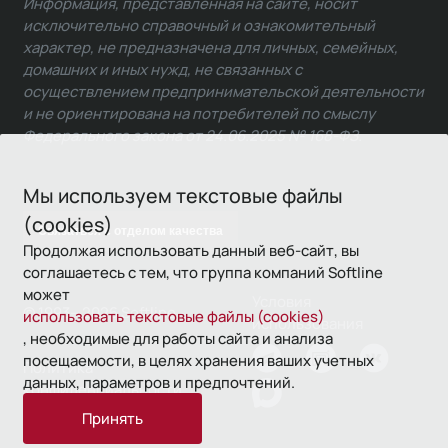
Информация, представленная на сайте, носит
исключительно справочный и ознакомительный
характер, не предназначена для личных, семейных,
домашних и иных нужд, не связанных с
осуществлением предпринимательской деятельности
и не ориентирована на потребителей по смыслу
Федерального закона от 24.06.2025 № 168-ФЗ.
Мы используем текстовые файлы
(cookies)
Связаться с отделом качества
Продолжая использовать данный веб-сайт, вы
соглашаетесь с тем, что группа компаний Softline
может
Условия
© 1993—2026 Softline
использовать текстовые файлы (cookies)
использования
, необходимые для работы сайта и анализа
посещаемости, в целях хранения ваших учетных
Политика
данных, параметров и предпочтений.
конфиденциальности
Принять
16+