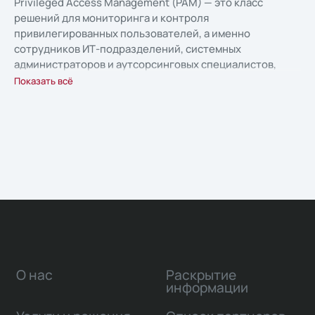
Privileged Access Management (PAM) — это класс
решений для мониторинга и контроля
привилегированных пользователей, а именно
сотрудников ИТ-подразделений, системных
администраторов и аутсорсинговых специалистов,
имеющих доступ к корпоративным ресурсам и
Показать всё
критически важным данным компании
О нас
Раскрытие
информации