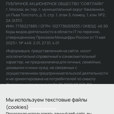
ПУБЛИЧНОЕ АКЦИОНЕРНОЕ ОБЩЕСТВО "СОФТЛАЙН"
г. Москва, вн.тер. г. муниципальный округ Хамовники,
ул Льва Толстого, д. 5, стр. 1, этаж 3, помещ. 1, ком. №2,
2А (А311)
ИНН: 7736227885 / ОГРН: 1027736009333 / ОКВЭД: 46.90
Коды видов деятельности в области IT по перечню,
утвержденному Приказом Минцифры России от 11 мая
2023 г. № 449: 2.01, 27.01, 4.01
Информация, представленная на сайте, носит
исключительно справочный и ознакомительный
характер, не предназначена для личных, семейных,
домашних и иных нужд, не связанных с
осуществлением предпринимательской деятельности
и не ориентирована на потребителей по смыслу
Федерального закона от 24.06.2025 № 168-ФЗ.
Мы используем текстовые файлы
(cookies)
Связаться с отделом качества
Продолжая использовать данный веб-сайт, вы