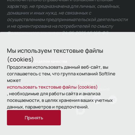
характер, не предназначена для личных, семейных,
домашних и иных нужд, не связанных с
осуществлением предпринимательской деятельности
и не ориентирована на потребителей по смыслу
Федерального закона от 24.06.2025 № 168-ФЗ.
Мы используем текстовые файлы
(cookies)
Связаться с отделом качества
Продолжая использовать данный веб-сайт, вы
соглашаетесь с тем, что группа компаний Softline
может
Условия
© 1993—2026 Softline
использовать текстовые файлы (cookies)
использования
, необходимые для работы сайта и анализа
посещаемости, в целях хранения ваших учетных
Политика
данных, параметров и предпочтений.
конфиденциальности
Принять
16+