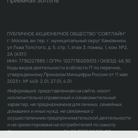
Приемная Softline
ПУБЛИЧНОЕ АКЦИОНЕРНОЕ ОБЩЕСТВО "СОФТЛАЙН"
г. Москва, вн.тер. г. муниципальный округ Хамовники,
ул Льва Толстого, д. 5, стр. 1, этаж 3, помещ. 1, ком. №2,
2А (А311)
ИНН: 7736227885 / ОГРН: 1027736009333 / ОКВЭД: 46.90
Коды видов деятельности в области IT по перечню,
утвержденному Приказом Минцифры России от 11 мая
2023 г. № 449: 2.01, 27.01, 4.01
Информация, представленная на сайте, носит
исключительно справочный и ознакомительный
характер, не предназначена для личных, семейных,
домашних и иных нужд, не связанных с
осуществлением предпринимательской деятельности
и не ориентирована на потребителей по смыслу
Федерального закона от 24.06.2025 № 168-ФЗ.