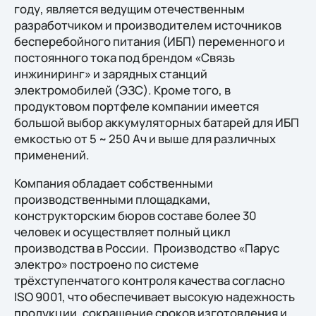
году, является ведущим отечественным
разработчиком и производителем источников
бесперебойного питания (ИБП) переменного и
постоянного тока под брендом «Связь
инжиниринг» и зарядных станций
электромобилей (ЭЗС). Кроме того, в
продуктовом портфеле компании имеется
большой выбор аккумуляторных батарей для ИБП
емкостью от 5 ~ 250 Ач и выше для различных
применений.
Компания обладает собственными
производственными площадками,
конструкторским бюров составе более 30
человек и осуществляет полный цикл
производства в России. Производство «Парус
электро» построено по системе
трёхступенчатого контроля качества согласно
ISO 9001, что обеспечивает высокую надежность
продукции, сокращение сроков изготовления и