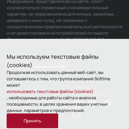
Информация, представленная на сайте, носит
исключительно справочный и ознакомительный
характер, не предназначена для личных, семейных,
домашних и иных нужд, не связанных с
осуществлением предпринимательской деятельности
и не ориентирована на потребителей по смыслу
Федерального закона от 24.06.2025 № 168-ФЗ.
Мы используем текстовые файлы
(cookies)
Связаться с отделом качества
Продолжая использовать данный веб-сайт, вы
соглашаетесь с тем, что группа компаний Softline
может
Условия
© 1993—2026 Softline
использовать текстовые файлы (cookies)
использования
, необходимые для работы сайта и анализа
посещаемости, в целях хранения ваших учетных
Политика
данных, параметров и предпочтений.
конфиденциальности
Принять
16+