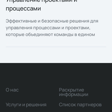
внутренние сервисы с использованием
процессами
принципов low-code development.
Эффективные и безопасные решения для
управления процессами и проектами,
которые объединяют команды в едином
рабочем пространстве.
О нас
Раскрытие
информации
Услуги и решения
Список партнеров