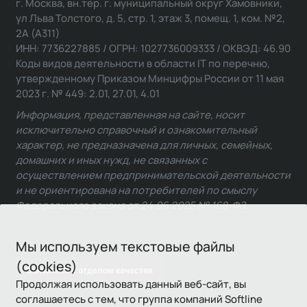
г. Москва, вн.тер. г. муниципальный округ Хамовники,
ул Льва Толстого, д. 5, стр. 1, этаж 3, помещ. 1, ком. №2,
2А (А311)
ИНН: 7736227885 / ОГРН: 1027736009333 / ОКВЭД: 46.90
Коды видов деятельности в области IT по перечню,
утвержденному Приказом Минцифры России от 11 мая
2023 г. № 449: 2.01, 27.01, 4.01
Информация, представленная на сайте, носит
исключительно справочный и ознакомительный
характер, не предназначена для личных, семейных,
домашних и иных нужд, не связанных с
осуществлением предпринимательской деятельности
и не ориентирована на потребителей по смыслу
Федерального закона от 24.06.2025 № 168-ФЗ.
Мы используем текстовые файлы
(cookies)
Связаться с отделом качества
Продолжая использовать данный веб-сайт, вы
соглашаетесь с тем, что группа компаний Softline