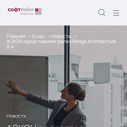
Главная
О нас
Новости
АСКОН представляет релиз Renga Architecture
2.4
Новости