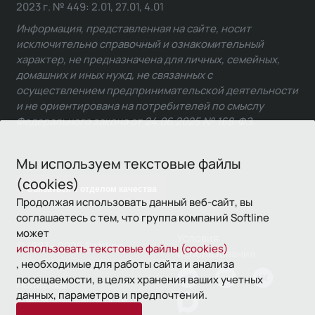
2023 г. № 449: 2.01, 27.01, 4.01
Информация, представленная на сайте, носит
исключительно справочный и ознакомительный
характер, не предназначена для личных, семейных,
домашних и иных нужд, не связанных с
осуществлением предпринимательской деятельности
и не ориентирована на потребителей по смыслу
Федерального закона от 24.06.2025 № 168-ФЗ.
Мы используем текстовые файлы
(cookies)
Связаться с отделом качества
Продолжая использовать данный веб-сайт, вы
соглашаетесь с тем, что группа компаний Softline
может
Условия
© 1993—2026 Softline
использовать текстовые файлы (cookies)
использования
, необходимые для работы сайта и анализа
посещаемости, в целях хранения ваших учетных
Политика
данных, параметров и предпочтений.
конфиденциальности