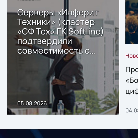
Серверы «Инферит
Техники» (кластер
«СФ Тех» ГК Softline)
подтвердили
совместимость с
Нов
решением Sharx
Storage 2.x для
Про
хранения данных
«Бо
ци
пр
05.08.2026
04.0
без
ном
«1С