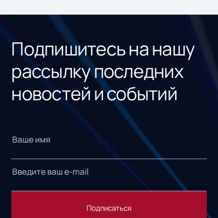
ном
«1С
Подпишитесь на нашу
рассылку последних
новостей и событий
Подписаться