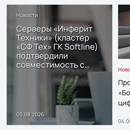
Новости
Серверы «Инферит
Техники» (кластер
«СФ Тех» ГК Softline)
подтвердили
совместимость с
Нов
решением Sharx
Storage 2.x для
Про
хранения данных
«Бо
ци
пр
05.08.2026
04.0
без