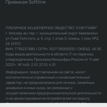
Приемная Softline
ПУБЛИЧНОЕ АКЦИОНЕРНОЕ ОБЩЕСТВО "СОФТЛАЙН"
г. Москва, вн.тер. г. муниципальный округ Хамовники,
ул Льва Толстого, д. 5, стр. 1, этаж 3, помещ. 1, ком. №2,
2А (А311)
ИНН: 7736227885 / ОГРН: 1027736009333 / ОКВЭД: 46.90
Коды видов деятельности в области IT по перечню,
утвержденному Приказом Минцифры России от 11 мая
2023 г. № 449: 2.01, 27.01, 4.01
Информация, представленная на сайте, носит
исключительно справочный и ознакомительный
характер, не предназначена для личных, семейных,
домашних и иных нужд, не связанных с
осуществлением предпринимательской деятельности
и не ориентирована на потребителей по смыслу
Федерального закона от 24.06.2025 № 168-ФЗ.