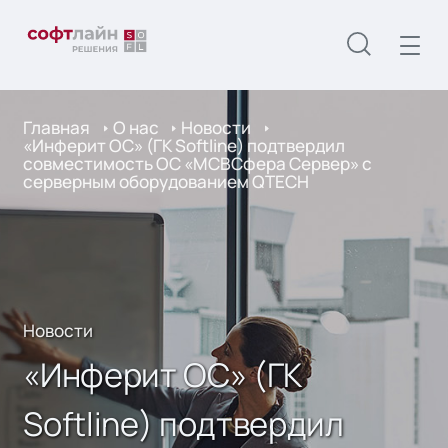
Главная
О нас
Новости
«Инферит ОС» (ГК Softline) подтвердил
совместимость ОС «МСВСфера Сервер» с
серверным оборудованием QTECH
Новости
«Инферит ОС» (ГК
Softline) подтвердил