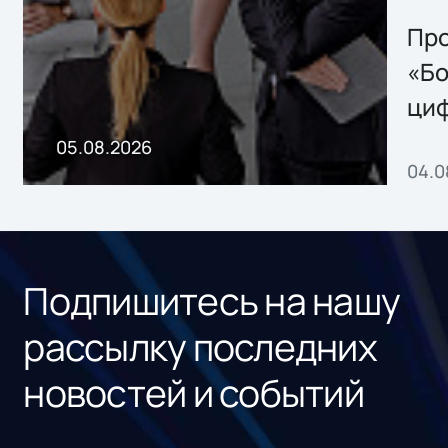
решением Sharx
Storage 2.x для
Про
хранения данных
«Бо
ци
пр
05.08.2026
04.0
без
ном
«1С
Подпишитесь на нашу
рассылку последних
новостей и событий