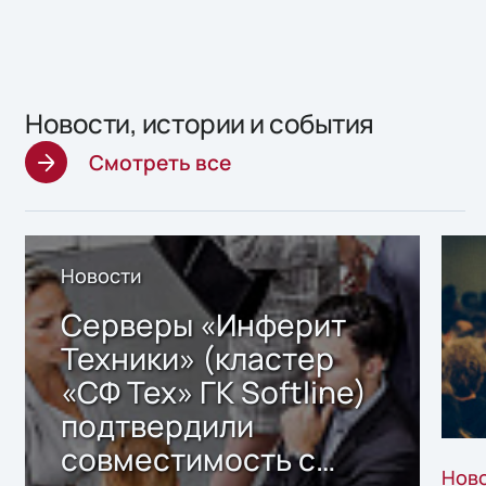
Новости, истории и события
Смотреть все
Новости
Серверы «Инферит
Техники» (кластер
«СФ Тех» ГК Softline)
подтвердили
совместимость с
Нов