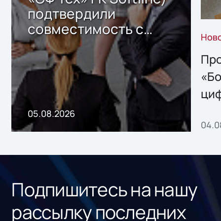
подтвердили
совместимость с
Нов
решением Sharx
Storage 2.x для
Про
хранения данных
«Бо
ци
пр
05.08.2026
04.0
без
ном
«1С
Подпишитесь на нашу
рассылку последних