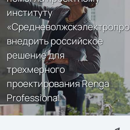
институту
«Средневолжскэлектропро
внедрить российское
решение для
трехмерного
проектирования Renga
Professional