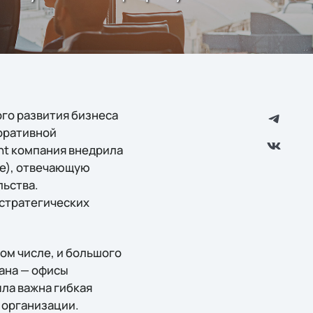
ого развития бизнеса
оративной
nt компания внедрила
ne), отвечающую
ьства.
 стратегических
ом числе, и большого
ана — офисы
ла важна гибкая
 организации.