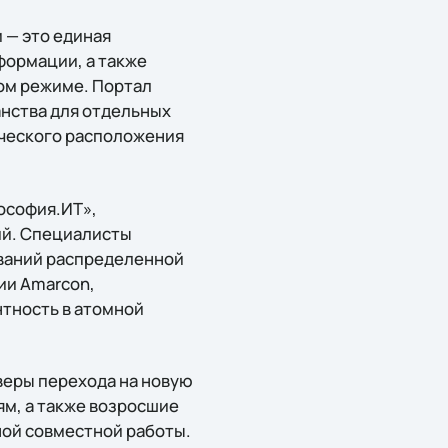
 — это единая
формации, а также
ом режиме. Портал
анства для отдельных
ического расположения
ософия.ИТ»,
ий. Специалисты
ований распределенной
ии Amarcon,
тность в атомной
веры перехода на новую
м, а также возросшие
ной совместной работы.