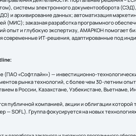
том), системы электронного документооборота (СЭД)
О) и архивирование данных; автоматизация маркетин
й (МИС); заказная разработка программного обеспече
ий опыт и глубокую экспертизу, АМАРКОН помогает б
я современные ИТ-решения, адаптированные под инд
line:
ine (ПАО «Софтлайн») — инвестиционно-технологическ
ментов рынка технологий, c более чем 30-летним опы
вием в России, Казахстане, Узбекистане, Вьетнаме, И
ся публичной компанией, акции и облигации которой 
р — SOFL). Группа фокусируется на новых технологиях
т и разработка заказного и тиражного программного обеспе