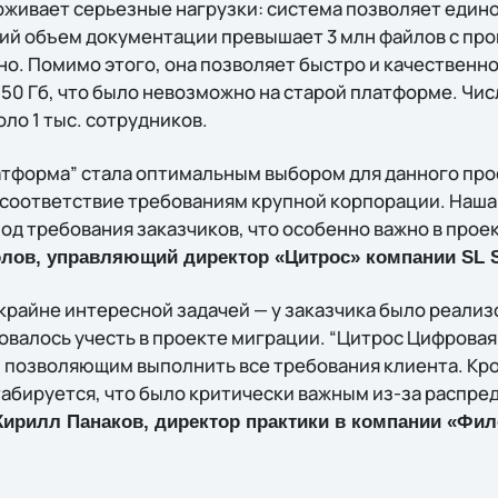
живает серьезные нагрузки: система позволяет един
ущий объем документации превышает 3 млн файлов с п
но. Помимо этого, она позволяет быстро и качественн
 50 Гб, что было невозможно на старой платформе. Чи
ло 1 тыс. сотрудников.
тформа” стала оптимальным выбором для данного про
 соответствие требованиям крупной корпорации. Наш
од требования заказчиков, что особенно важно в прое
лов, управляющий директор «Цитрос» компании SL S
 крайне интересной задачей — у заказчика было реали
овалось учесть в проекте миграции. “Цитрос Цифрова
позволяющим выполнить все требования клиента. Кро
абируется, что было критически важным из-за распре
Кирилл Панаков, директор практики в компании «Фи