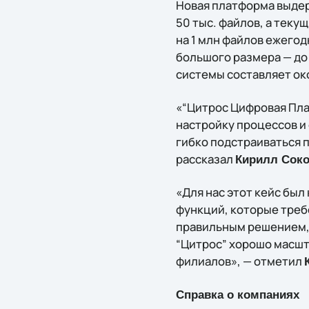
Новая платформа выдер
50 тыс. файлов, а тек
на 1 млн файлов ежегод
большого размера — до
системы составляет око
«“Цитрос Цифровая Пла
настройку процессов и
гибко подстраиваться п
рассказал
Кирилл Соко
«Для нас этот кейс был
функций, которые треб
правильным решением, 
“Цитрос” хорошо масшт
филиалов», — отметил
Справка о компаниях