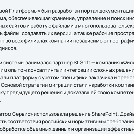
вой Платформы» был разработан портал документации
а, обеспечивающая хранение, управление и поиск ин
ых сайтов и работу с файлами в многопользовательск
 файлы, создавать их версии, а также рабочие простр
пп во всех филиалах компании независимо от географ
дников.
 системы занимался партнер SL Soft — компания «Фил
им опытом консалтинга и интеграции сложных решен
али платформу с учетом специфики заказчика и треб
 Основой стратегии миграции стали наработки компан
ку предыдущего решения и доказавшей свою компетен
.
атом Сервис» использовала решение SharePoint. Драй
ть соответствия российским нормативным требования
 обработке объемных данных и организации эффектив