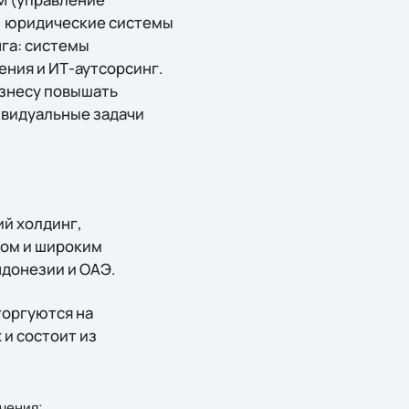
, юридические системы
га: системы
ния и ИТ-аутсорсинг.
изнесу повышать
ивидуальные задачи
ий холдинг,
том и широким
ндонезии и ОАЭ.
торгуются на
 и состоит из
чения;