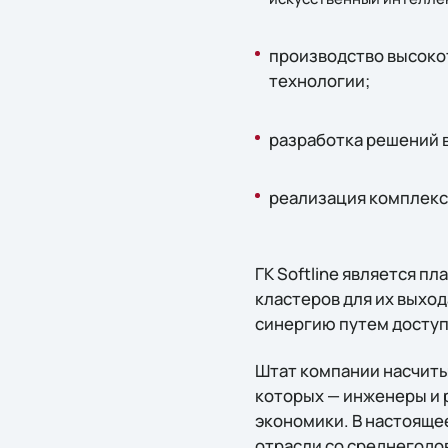
производство высоко
технологии;
разработка решений 
реализация комплекс
ГК Softline является 
кластеров для их выход
синергию путем доступа
Штат компании насчиты
которых — инженеры и р
экономики. В настоящее
отрасли со среднегодо