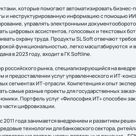
дуктами, которые помогают автоматизировать бизнес-
ты и неструктурированную информацию с помощью ИИ,
ирование, управлять электронными документооборот
ать цифровых ассистентов, голосовых и текстовых бо
ивать охрану труда. Продукты SL Soft отвечают требов
ирокой функциональностью, легко масштабируются и
ана в 2023 году, входит в ГК Softline.
р российского рынка, специализирующийся на внедр
 и предоставлении услуг управленческого и ИТ-конс
вых сегментах ИТ-отрасли. Компетенция и опыт экспе
ть самые разные проекты для государственных заказ
номики. Портфель услуг «Философия.ИТ» способен за
в части цифровизации.
 2011 года занимается внедрением и развитием реше
ередовые технологии для банковского сектора, ритей
направления деятельности: портальные решения – EC