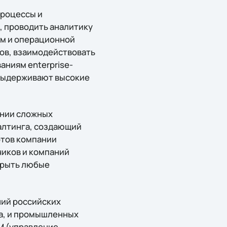
процессы и
 проводить аналитику
ом и операционной
тов, взаимодействовать
аниям enterprise-
 выдерживают высокие
ении сложных
алтинга, создающий
ртов компании
чиков и компаний
крыть любые
ний российских
ла, и промышленных
M (управление