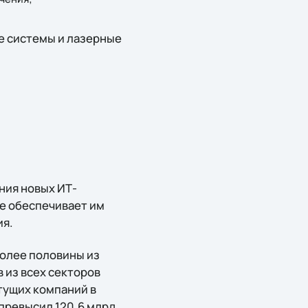
е системы и лазерные
ния новых ИТ-
ne обеспечивает им
ия.
более половины из
 из всех секторов
стущих компаний в
 превысил 120,6 млрд