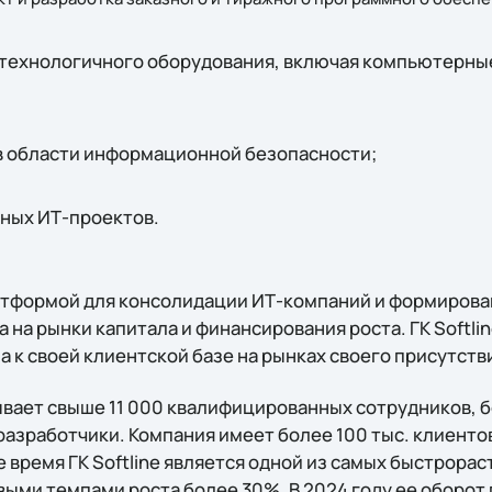
технологичного оборудования, включая компьютерны
в области информационной безопасности;
ных ИТ-проектов.
платформой для консолидации ИТ-компаний и формирова
а на рынки капитала и финансирования роста. ГК Softli
 к своей клиентской базе на рынках своего присутств
вает свыше 11 000 квалифицированных сотрудников, 
азработчики. Компания имеет более 100 тыс. клиентов
 время ГК Softline является одной из самых быстрора
выми темпами роста более 30%. В 2024 году ее оборот