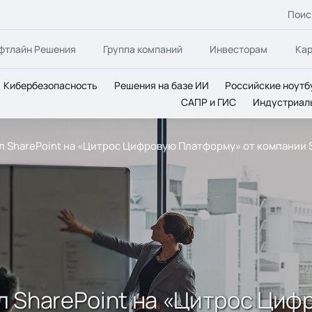
Поис
фтлайн Решения
Группа компаний
Инвесторам
Ка
Кибербезопасность
Решения на базе ИИ
Российские ноутб
САПР и ГИС
Индустриал
 SharePoint на «Цитрос Цифровую Платформу» от компании SL 
л SharePoint на «Цитрос Циф