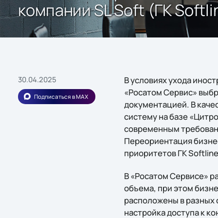
компании SL Soft (ГК Softli
30.04.2025
В условиях ухода инос
«Росатом Сервис» выбр
Подписаться в MAX
документацией. В каче
систему на базе «Цитро
современным требовани
Переориентация бизнес
приоритетов ГК Softline
В «Росатом Сервисе» ра
объема, при этом бизн
расположены в разных 
настройка доступа к к