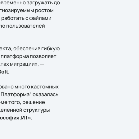
овременно загружать до
рогнозируемым ростом
о работать с файлами
сло пользователей
екта, обеспечив гибкую
а платформа позволяет
ктах миграции», —
oft.
зовано много кастомных
я Платформа” оказалась
ме того, решение
деленной структуры
лософия.ИТ».