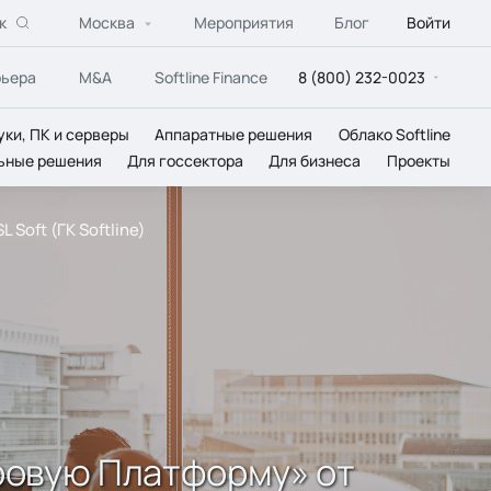
к
Москва
Мероприятия
Блог
Войти
рьера
M&A
Softline Finance
8 (800) 232-0023
уки, ПК и серверы
Аппаратные решения
Облако Softline
ьные решения
Для госсектора
Для бизнеса
Проекты
Soft (ГК Softline)
ровую Платформу» от