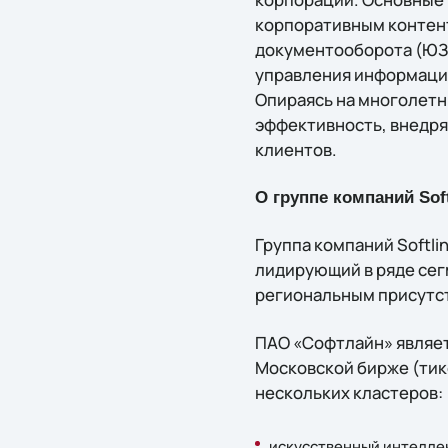
корпоративным контен
документооборота (ЮЗД
управления информацие
Опираясь на многолетн
эффективность, внедря
клиентов.
О группе компаний Soft
Группа компаний Softl
лидирующий в ряде сег
региональным присутст
ПАО «Софтлайн» являет
Московской бирже (тике
нескольких кластеров:
искусственный интеллек