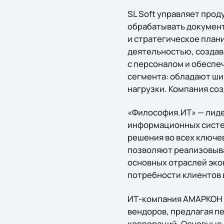
SL Soft управляет про
обрабатывать докумен
и стратегическое план
деятельностью, создав
с персоналом и обеспеч
сегмента: обладают ш
нагрузки. Компания созд
«Философия.ИТ» — лиде
информационных систем
решения во всех ключе
позволяют реализовыва
основных отраслей эко
потребности клиентов 
ИТ-компания АМАРКОН с
вендоров, предлагая п
корпораций. Основные 