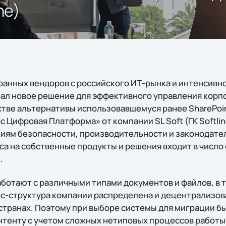
ne)
транных вендоров с российского ИТ-рынка и интенсивн
ал новое решение для эффективного управления корп
стве альтернативы использовавшемуся ранее SharePoi
с Цифровая Платформа» от компании SL Soft (ГК Softli
ям безопасности, производительности и законодател
а на собственные продукты и решения входит в число
.
ботают с различными типами документов и файлов, в т
ес-структура компании распределена и децентрализов
странах. Поэтому при выборе системы для миграции бы
онтенту с учетом сложных нетиповых процессов работы