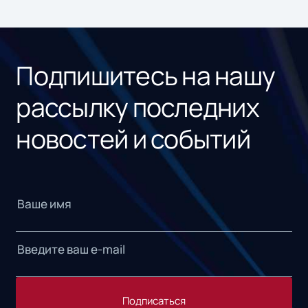
ном
«1С
Подпишитесь на нашу
рассылку последних
новостей и событий
Подписаться