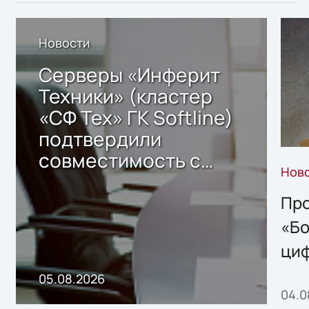
Новости
Серверы «Инферит
Техники» (кластер
«СФ Тех» ГК Softline)
подтвердили
совместимость с
Нов
решением Sharx
Storage 2.x для
Про
хранения данных
«Бо
ци
пр
05.08.2026
04.0
без