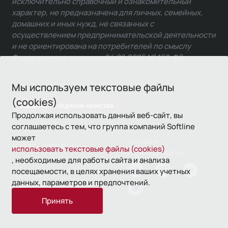
исключительно справочный и ознакомительный
характер, не предназначена для личных, семейных,
домашних и иных нужд, не связанных с
осуществлением предпринимательской деятельности
и не ориентирована на потребителей по смыслу
Федерального закона от 24.06.2025 № 168-ФЗ.
Мы используем текстовые файлы
(cookies)
Связаться с отделом качества
Продолжая использовать данный веб-сайт, вы
соглашаетесь с тем, что группа компаний Softline
может
Условия
© 1993—2026 Softline
использовать текстовые файлы (cookies)
использования
, необходимые для работы сайта и анализа
посещаемости, в целях хранения ваших учетных
Политика
данных, параметров и предпочтений.
конфиденциальности
Принять
16+