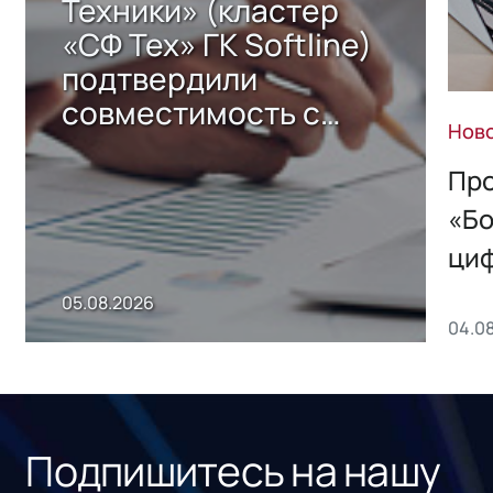
Техники» (кластер
«СФ Тех» ГК Softline)
подтвердили
совместимость с
Нов
решением Sharx
Storage 2.x для
Про
хранения данных
«Бо
ци
пр
05.08.2026
04.0
без
ном
«1С
Подпишитесь на нашу