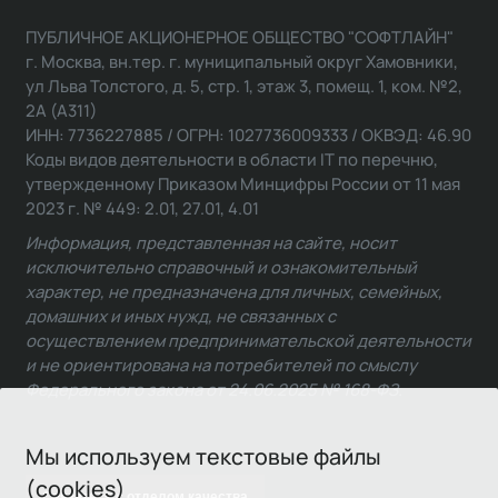
ПУБЛИЧНОЕ АКЦИОНЕРНОЕ ОБЩЕСТВО "СОФТЛАЙН"
г. Москва, вн.тер. г. муниципальный округ Хамовники,
ул Льва Толстого, д. 5, стр. 1, этаж 3, помещ. 1, ком. №2,
2А (А311)
ИНН: 7736227885 / ОГРН: 1027736009333 / ОКВЭД: 46.90
Коды видов деятельности в области IT по перечню,
утвержденному Приказом Минцифры России от 11 мая
2023 г. № 449: 2.01, 27.01, 4.01
Информация, представленная на сайте, носит
исключительно справочный и ознакомительный
характер, не предназначена для личных, семейных,
домашних и иных нужд, не связанных с
осуществлением предпринимательской деятельности
и не ориентирована на потребителей по смыслу
Федерального закона от 24.06.2025 № 168-ФЗ.
Мы используем текстовые файлы
(cookies)
Связаться с отделом качества