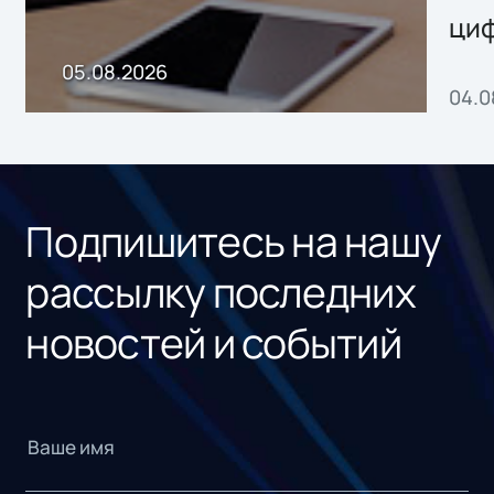
ци
пр
05.08.2026
04.0
без
ном
«1С
Подпишитесь на нашу
рассылку последних
новостей и событий