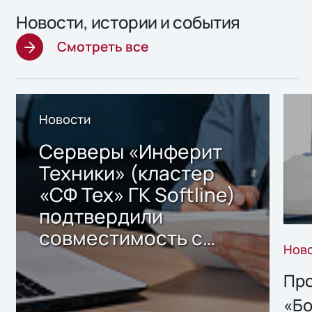
Новости, истории и события
Смотреть все
Новости
Серверы «Инферит
Техники» (кластер
«СФ Тех» ГК Softline)
подтвердили
совместимость с
Нов
решением Sharx
Storage 2.x для
Про
хранения данных
«Бо