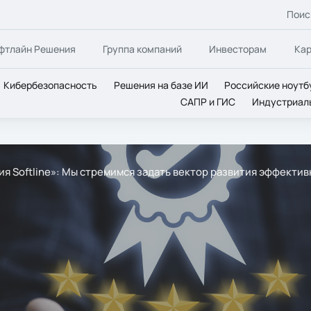
Поис
фтлайн Решения
Группа компаний
Инвесторам
Ка
Кибербезопасность
Решения на базе ИИ
Российские ноутб
САПР и ГИС
Индустриал
я Softline»: Мы стремимся задать вектор развития эффекти