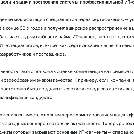
цели и задачи построения системы профессиональной ИТ-
ение квалификации специалистов через сертификацию — уст
 в конце 90-х годов и получила широкое распространение в 
облегчает задачи в области найма ИТ-кадров, во-вторых, выс
ИТ-специалистов, и, в-третьих, сертификация является дей
азработчиков и поставщиков.
вность такого подхода к оценке компетенций на примере г
и своеобразным знаком качества. К примеру, если компании 
 достаточно было предъявить сертификат одного из этих вен
квалификации кандидата.
изменилась вместе с полным переформатированием ландшафт
м западных вендоров потеряли актуальность. Теперь рынок 
дукты которых закрывают основные ИТ-сегменты — операцио