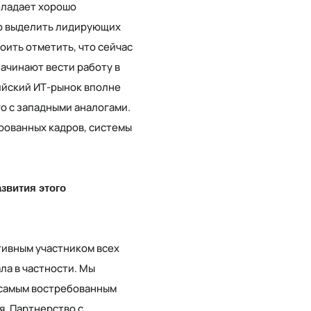
бладает хорошо
но выделить лидирующих
оить отметить, что сейчас
ачинают вести работу в
ийский ИТ-рынок вполне
о с западными аналогами.
ированных кадров, системы
звития этого
тивным участником всех
ла в частности. Мы
 самым востребованным
я. Партнерство с