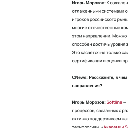
К сожален
Игорь Морозов:
отлаженными системами с
игроков российского рынка
многие отечественные ком
этом направлении. Можно 
способен достичь уровня 
Это касается не только с
сертификации и оценки п
CNews: Расскажите, в чем
направления?
Softline
— 
Игорь Морозов:
процессов, связанных с ра
активно поддерживаем наш
технологиям. «
Академии So