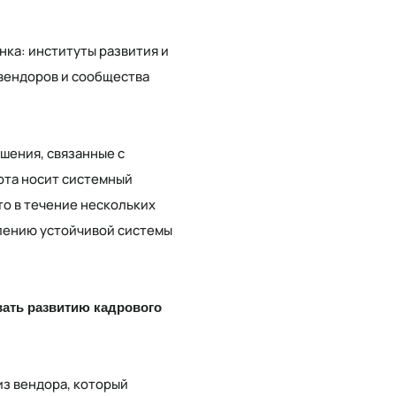
нка: институты развития и
 вендоров и сообщества
ешения, связанные с
бота носит системный
что в течение нескольких
влению устойчивой системы
вать развитию кадрового
из вендора, который