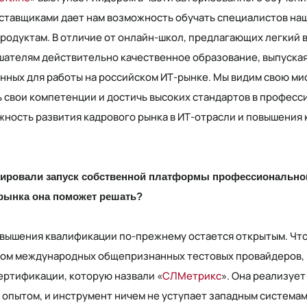
тавщиками дает нам возможность обучать специалистов наш
одуктам. В отличие от онлайн-школ, предлагающих легкий вх
шателям действительно качественное образование, выпуска
нных для работы на российском ИТ-рынке. Мы видим свою мис
свои компетенции и достичь высоких стандартов в професси
ность развития кадрового рынка в ИТ-отрасли и повышения 
ировали запуск собственной платформы профессиональной
рынка она поможет решать?
вышения квалификации по-прежнему остается открытым. Что
одом международных общепризнанных тестовых провайдеров,
ертификации, которую назвали «
СЛМетрикс
». Она реализует
пытом, и инструмент ничем не уступает западным системам 