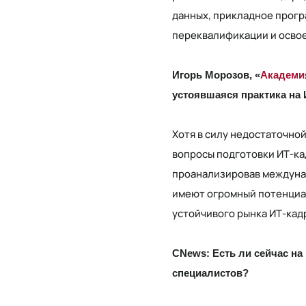
данных, прикладное прогр
переквалификации и освое
Игорь Морозов, «
Академия
устоявшаяся практика на
Хотя в силу недостаточно
вопросы подготовки ИТ-ка
проанализировав междунар
имеют огромный потенциал
устойчивого рынка ИТ-кад
CNews: Есть ли сейчас н
специалистов?