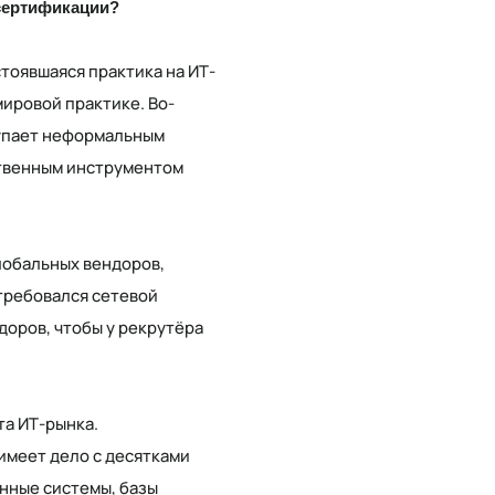
сертификации?
оявшаяся практика на ИТ-
мировой практике. Во-
тупает неформальным
ственным инструментом
лобальных вендоров,
требовался сетевой
доров, чтобы у рекрутёра
а ИТ-рынка.
имеет дело с десятками
нные системы, базы