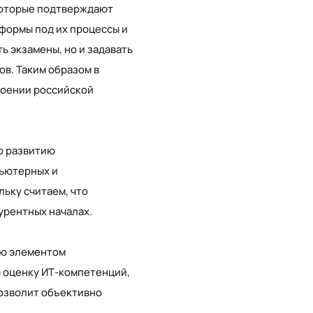
которые подтверждают
тформы под их процессы и
ь экзамены, но и задавать
в. Таким образом в
роении российской
о развитию
ьютерных и
ьку считаем, что
урентных началах.
ию элементом
 оценку ИТ-компетенций,
позволит объективно