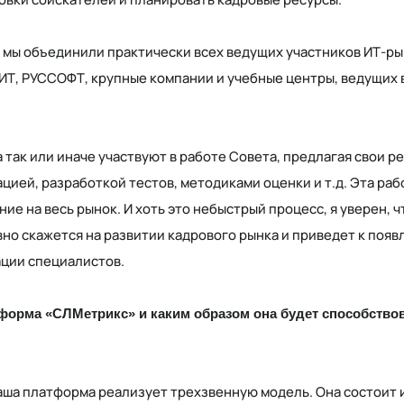
 мы объединили практически всех ведущих участников ИТ-ры
КИТ, РУССОФТ, крупные компании и учебные центры, ведущих
так или иначе участвуют в работе Совета, предлагая свои р
цией, разработкой тестов, методиками оценки и т.д. Эта ра
ние на весь рынок. И хоть это небыстрый процесс, я уверен, 
вно скажется на развитии кадрового рынка и приведет к поя
ции специалистов.
тформа «СЛМетрикс» и каким образом она будет способство
аша платформа реализует трехзвенную модель. Она состоит 