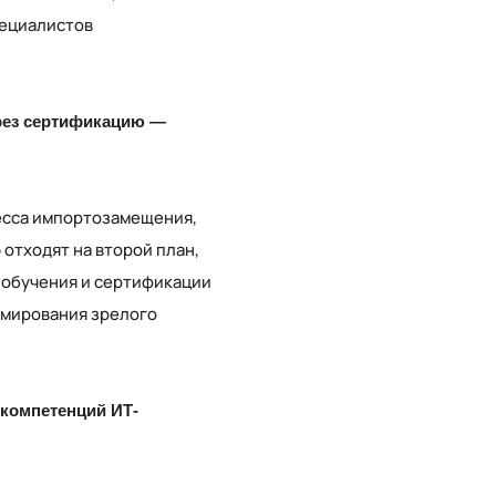
пециалистов
рез сертификацию —
цесса импортозамещения,
отходят на второй план,
 обучения и сертификации
рмирования зрелого
 компетенций ИТ-