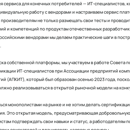
я сервиса для конечных потребителей — ИТ-специалистов, 
дивидуальную работу с вендорами и настраиваем сервис пла
 производителям не только размещать свои тесты и проводит
ний и компетенций по продуктам отечественных разработчико
оссийскими вендорами мы делаем практические шаги в пост
.
ска собственной платформы, мы участвуем в работе Совета п
икации ИТ-специалистов при Ассоциации предприятий комп
й (АПКИТ), который был образован осенью 2023 года, поскол
лжно реализовываться в открытой рыночной модели на конк
ься монополистами на рынке и не хотим делать сертификац
ия. Это открытая модель, предусматривающая добровольную
стам подтверждать свои навыки и статус, а работодателям 
овки соискателей и планировать кадровые ресурсы.