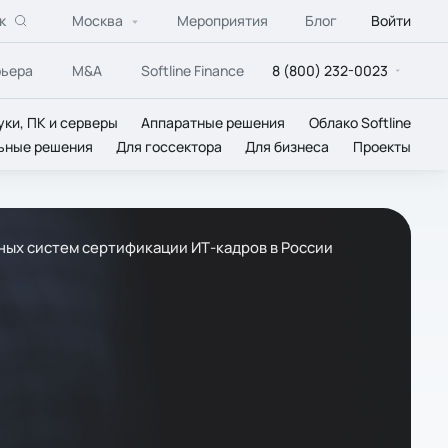
к
Москва
Мероприятия
Блог
Войти
рьера
M&A
Softline Finance
8 (800) 232-0023
уки, ПК и серверы
Аппаратные решения
Облако Softline
ьные решения
Для госсектора
Для бизнеса
Проекты
вных систем сертификации ИТ-кадров в России