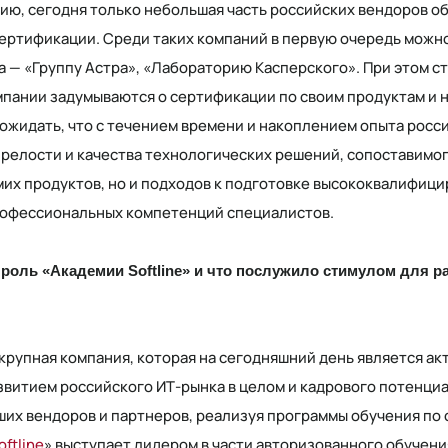
ию, сегодня только небольшая часть российских вендоров о
ертификации. Среди таких компаний в первую очередь мож
 — «Группу Астра», «Лабораторию Касперского». При этом ст
пании задумываются о сертификации по своим продуктам и н
ожидать, что с течением времени и накоплением опыта росс
зрелости и качества технологических решений, сопоставимог
амих продуктов, но и подходов к подготовке высококвалифиц
рофессиональных компетенций специалистов.
 роль «Академии Softline» и что послужило стимулом для ра
крупная компания, которая на сегодняшний день является ак
звитием российского ИТ-рынка в целом и кадрового потенциа
их вендоров и партнеров, реализуя программы обучения по
ftline
» выступает лидером в части авторизованного обучени