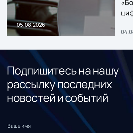
хранения данных
«Бо
ци
пр
05.08.2026
04.0
без
ном
«1С
Подпишитесь на нашу
рассылку последних
новостей и событий