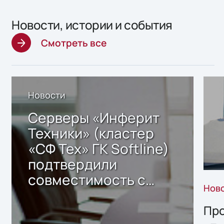
Новости, истории и события
Смотреть все
Новости
Серверы «Инферит
Техники» (кластер
«СФ Тех» ГК Softline)
подтвердили
совместимость с
Нов
решением Sharx
Storage 2.x для
Про