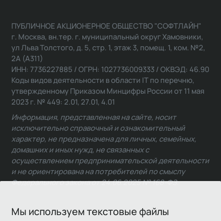
ПУБЛИЧНОЕ АКЦИОНЕРНОЕ ОБЩЕСТВО "СОФТЛАЙН"
г. Москва, вн.тер. г. муниципальный округ Хамовники,
ул Льва Толстого, д. 5, стр. 1, этаж 3, помещ. 1, ком. №2,
2А (А311)
ИНН: 7736227885 / ОГРН: 1027736009333 / ОКВЭД: 46.90
Коды видов деятельности в области IT по перечню,
утвержденному Приказом Минцифры России от 11 мая
2023 г. № 449: 2.01, 27.01, 4.01
Информация, представленная на сайте, носит
исключительно справочный и ознакомительный
характер, не предназначена для личных, семейных,
домашних и иных нужд, не связанных с
осуществлением предпринимательской деятельности
и не ориентирована на потребителей по смыслу
Федерального закона от 24.06.2025 № 168-ФЗ.
Мы используем текстовые файлы