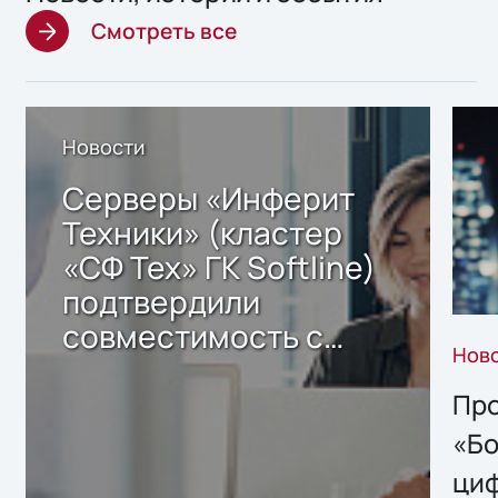
Смотреть все
Новости
Серверы «Инферит
Техники» (кластер
«СФ Тех» ГК Softline)
подтвердили
совместимость с
Нов
решением Sharx
Storage 2.x для
Про
хранения данных
«Бо
ци