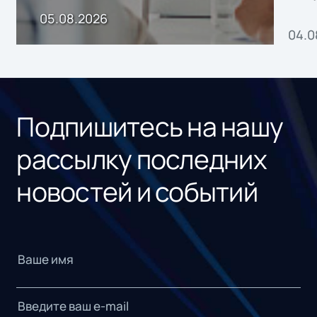
пр
05.08.2026
04.0
без
ном
«1С
Подпишитесь на нашу
рассылку последних
новостей и событий