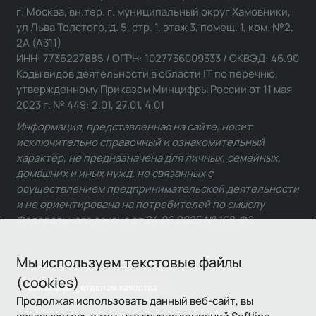
г. Москва, вн.тер. г. муниципальный округ Хамовники,
ул Льва Толстого, д. 5, стр. 1, этаж 3, помещ. 1, ком. №2,
2А (А311)
ИНН: 7736227885 / ОГРН: 1027736009333 / ОКВЭД: 46.90
Коды видов деятельности в области IT по перечню,
утвержденному Приказом Минцифры России от 11 мая
2023 г. № 449: 2.01, 27.01, 4.01
Информация, представленная на сайте, носит
исключительно справочный и ознакомительный
характер, не предназначена для личных, семейных,
домашних и иных нужд, не связанных с
осуществлением предпринимательской деятельности
и не ориентирована на потребителей по смыслу
Федерального закона от 24.06.2025 № 168-ФЗ.
Мы используем текстовые файлы
(cookies)
Связаться с отделом качества
Продолжая использовать данный веб-сайт, вы
соглашаетесь с тем, что группа компаний Softline