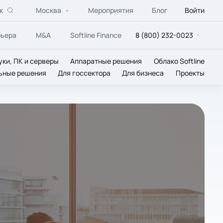
к
Москва
Мероприятия
Блог
Войти
рьера
M&A
Softline Finance
8 (800) 232-0023
уки, ПК и серверы
Аппаратные решения
Облако Softline
ьные решения
Для госсектора
Для бизнеса
Проекты