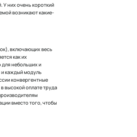
 У них очень короткий
темой возникают какие-
ок), включающих весь
ется как их
о для небольших и
и и каждый модуль
оссии конвергентные
 в высокой оплате труда
производителям
ции вместо того, чтобы