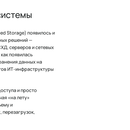
 системы
ed Storage) появилось и
ных решений —
ХД, серверов и сетевых
 как появилась
ранения данных на
тов ИТ-инфраструктуры
оступа и просто
чая «на лету»
ъему и
, перезагрузок,