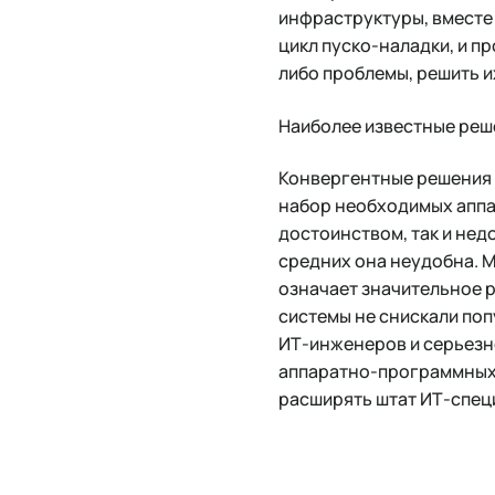
инфраструктуры, вместе
цикл пуско-наладки, и п
либо проблемы, решить 
Наиболее известные решен
Конвергентные решения 
набор необходимых аппар
достоинством, так и нед
средних она неудобна. М
означает значительное р
системы не снискали поп
ИТ-инженеров и серьезн
аппаратно-программных 
расширять штат ИТ-специ