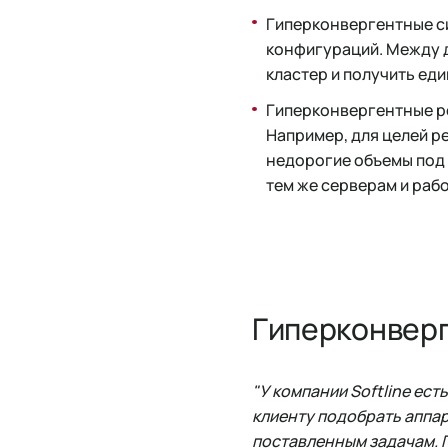
Гиперконвергентные с
конфигураций. Между 
кластер и получить ед
Гиперконвергентные р
Например, для целей р
недорогие объемы под 
тем же серверам и раб
Гиперконверг
"У компании Softline ес
клиенту подобрать аппа
поставленным задачам. Г