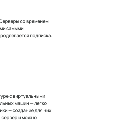
 Серверы со временем
еми самыми
продлевается подписка.
туре с виртуальными
альных машин — легко
ики — создание для них
н сервер и можно