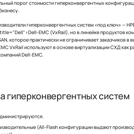
льный порог стоимости гиперконвергентных конфигураци
бизнесу.
зводители гиперконвергентных систем «под ключ» — HPE 
 title="Dell">Dell-EMC (VxRail), но в линейке продуктов к
N, которое практически не ограничивает заказчиков в 
EMC VxRail используют в основе виртуализации СХД как ра
компаний Dell-EMC.
а гиперконвергентных систем
администрируются.
изводительные (All-Flash конфигурации выдают произво