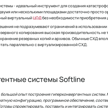
истемы - идеальный инструмент для создания катастроф
двумя или несколькими площадками достаточно просто о
иный виртуальный
ЦОД
без необходимости приобретения
ешения не подразумевают ограничений в использовании 
езервного копирования высокая производительность не т
хранение резервных копий и архивов. Обычные СХД впол
отать параллельно с виртуализированной СХД.
ентные системы Softline
ть большой опыт построения гиперконвергентных систем
ратную конфигурацию, программное обеспечение, соот
отовы спроектировать, поставить и интегрировать систе