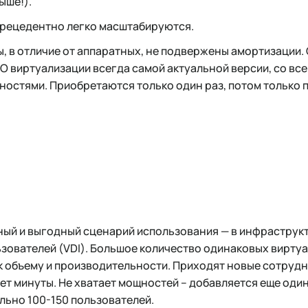
ыше!).
спрецедентно легко масштабируются.
 в отличие от аппаратных, не подвержены амортизации.
ПО виртуализации всегда самой актуальной версии, со вс
стями. Приобретаются только один раз, потом только 
ый и выгодный сценарий использования — в инфраструк
зователей (VDI). Большое количество одинаковых вирту
к объему и производительности. Приходят новые сотрудн
ет минуты. Не хватает мощностей – добавляется еще оди
ьно 100-150 пользователей.