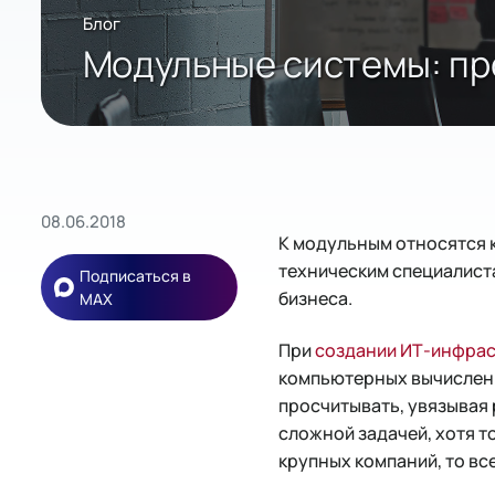
Блог
Модульные системы: пр
08.06.2018
К модульным относятся 
техническим специалист
Подписаться в
бизнеса.
MAX
При
создании ИТ-инфра
компьютерных вычислени
просчитывать, увязывая 
сложной задачей, хотя т
крупных компаний, то вс