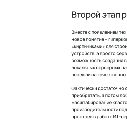
Второй этап 
Вместе с появлением те
новое понятие – гиперк
«кирпичиками» для строи
устройств, а просто сер
возможность создания в
локальных серверных н
перешли на качественно
Фактически достаточно 
приобретать, а потом до
масштабирование кластер
производительности подс
простоев в работе ИТ-се