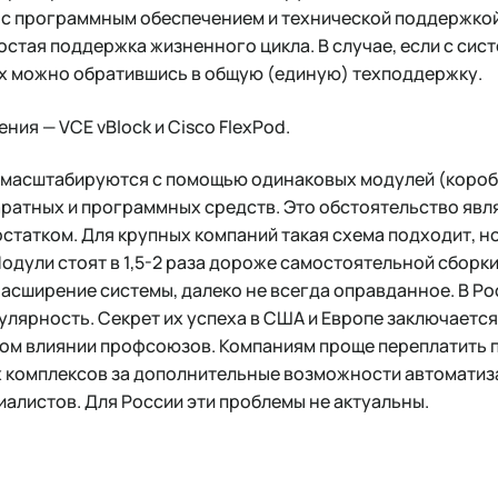
 с программным обеспечением и технической поддержкой.
ростая поддержка жизненного цикла. В случае, если с сис
их можно обратившись в общую (единую) техподдержку.
ия — VCE vBlock и Cisco FlexPod.
масштабируются с помощью одинаковых модулей (короб
атных и программных средств. Это обстоятельство явля
остатком. Для крупных компаний такая схема подходит, н
одули стоят в 1,5-2 раза дороже самостоятельной сборк
асширение системы, далеко не всегда оправданное. В Р
улярность. Секрет их успеха в США и Европе заключается
ом влиянии профсоюзов. Компаниям проще переплатить 
комплексов за дополнительные возможности автоматиза
алистов. Для России эти проблемы не актуальны.