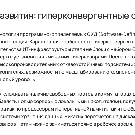
развития: гиперконвергентные
хнологий программно-определяемых СХД (Software-Defin
онвергенция. Характерная особенность гиперконвергент
тельства ИТ-инфраструктуры стали не блоки с набором С
веры с установленными на них гипервизорами. После того
ысокопроизводительных отказоустойчивых подсистем х
акопителях, возможности по масштабированию компонен
 новый уровень.
отслеживать наличие свободных портов в коммутаторах д
бавлять новые серверы с локальными накопителями, полу
а как по процессорам и оперативной памяти, так и по об
истемы хранения данных. Никаких пересчетов на дисках
рвисов – этим можно заниматься прямо в рабочее время.