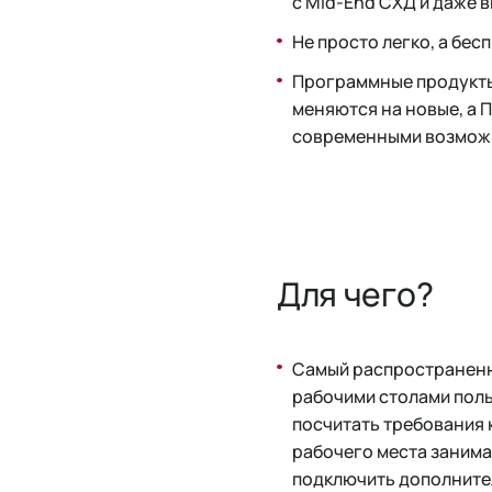
с Mid-End СХД и даже в
Не просто легко, а бе
Программные продукты,
меняются на новые, а 
современными возможно
Для чего?
Самый распространенн
рабочими столами поль
посчитать требования 
рабочего места занима
подключить дополнител