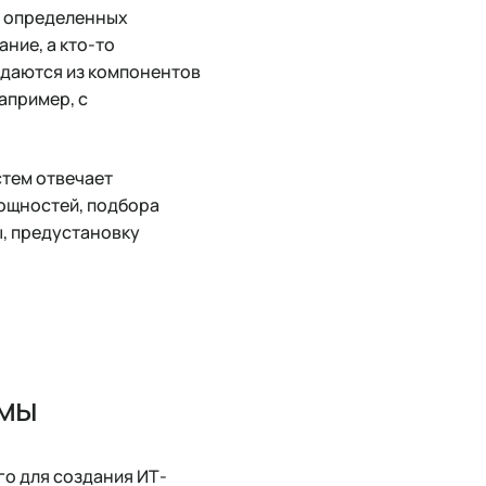
их определенных
ние, а кто-то
здаются из компонентов
апример, с
стем отвечает
мощностей, подбора
, предустановку
емы
о для создания ИТ-