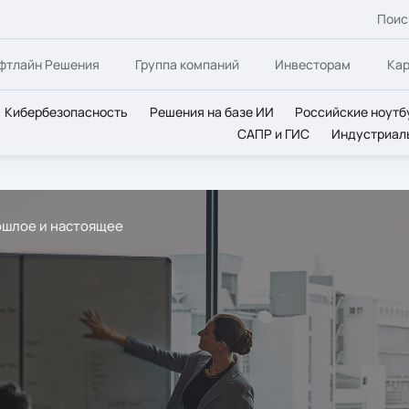
Поис
фтлайн Решения
Группа компаний
Инвесторам
Ка
Кибербезопасность
Решения на базе ИИ
Российские ноутб
САПР и ГИС
Индустриал
ошлое и настоящее