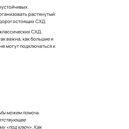
оустойчивых
рганизовать растянутый
 дорогостоящих СХД.
классических СХД.
ак важна, как большие и
не могут подключаться к
. Мы можем помочь
ветствующее
му «под ключ». Как