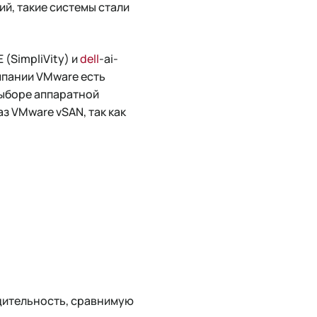
й, такие системы стали
(SimpliVity) и
dell
-ai-
омпании VMware есть
выборе аппаратной
з VMware vSAN, так как
дительность, сравнимую