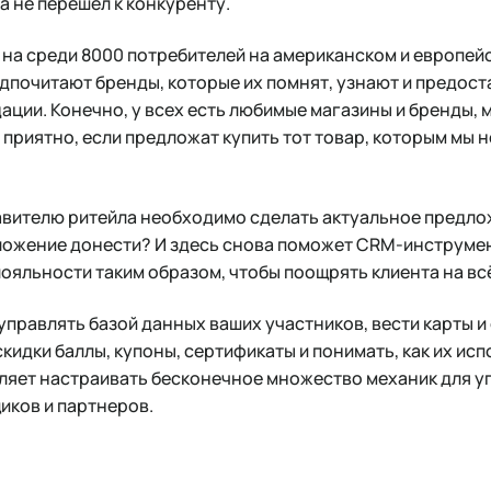
 а не перешел к конкуренту.
на среди 8000 потребителей на американском и европей
дпочитают бренды, которые их помнят, узнают и предос
ции. Конечно, у всех есть любимые магазины и бренды, м
 приятно, если предложат купить тот товар, которым мы 
вителю ритейла необходимо сделать актуальное предло
дложение донести? И здесь снова поможет CRM-инструме
яльности таким образом, чтобы поощрять клиента на всё
управлять базой данных ваших участников, вести карты и
скидки баллы, купоны, сертификаты и понимать, как их ис
ляет настраивать бесконечное множество механик для у
иков и партнеров.