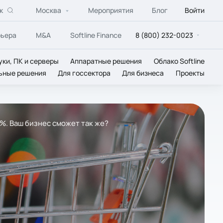
к
Москва
Мероприятия
Блог
Войти
рьера
M&A
Softline Finance
8 (800) 232-0023
уки, ПК и серверы
Аппаратные решения
Облако Softline
ьные решения
Для госсектора
Для бизнеса
Проекты
%. Ваш бизнес сможет так же?