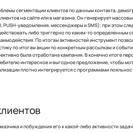
облемы сегментации клиентов по данным контакта, демо
лиентов на сайте или в магазине. Он генерирует массовы
l, PUSH-уведомления, мессенджеры и SMS); при этом след
ействовать либо триггерно по каким-то определенным с
заимодействия. По итогам активностей инструмент позво
стику по итогам акции по конкретным рассылкам и событ
ективно была отработана кампания. В конечно итоге пе
ребителю интересное и выгодное предложение, чтобы мот
ализации плотно интегрируется с программами лояльност
клиентов
казчика и побуждения его к какой-либо активности задача