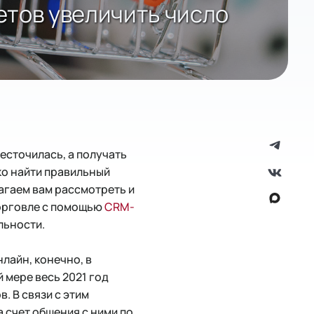
тов увеличить число
есточилась, а получать
ко найти правильный
агаем вам рассмотреть и
орговле с помощью
CRM-
льности.
лайн, конечно, в
й мере весь 2021 год
. В связи с этим
 счет общения с ними по