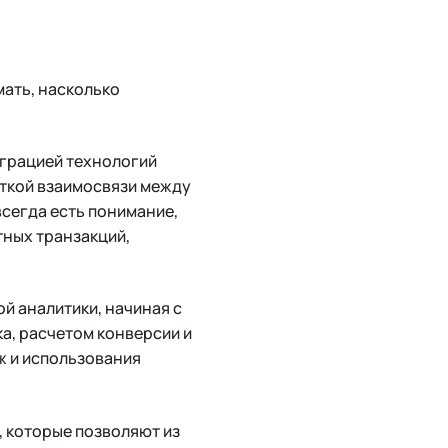
мать, насколько
грацией технологий
четкой взаимосвязи между
всегда есть понимание,
тных транзакций,
й аналитики, начиная с
а, расчетом конверсии и
ж и использования
, которые позволяют из