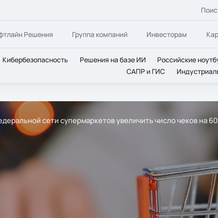
Поис
фтлайн Решения
Группа компаний
Инвесторам
Ка
Кибербезопасность
Решения на базе ИИ
Российские ноутб
САПР и ГИС
Индустриал
деральной сети супермаркетов увеличить число чеков на 60