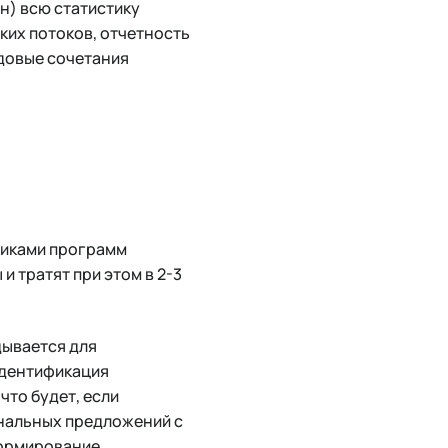
н) всю статистику
ских потоков, отчетность
одовые сочетания
тниками программ
 тратят при этом в 2-3
дывается для
идентификация
что будет, если
ональных предложений с
формирование