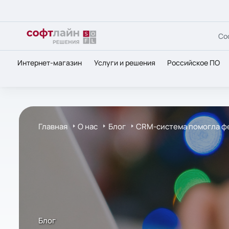
Со
Интернет-магазин
Услуги и решения
Российское ПО
Главная
О нас
Блог
CRM-система помогла фе
Блог