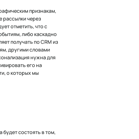
графическим признакам,
е рассылки через
ует отметить, что с
обытиям, либо каскадно
ляет получать по CRM из
иям, другими словами
рсонализация нужна для
ивировать его на
и, о которых мы
 будет состоять в том,