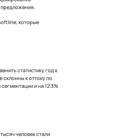
а предложения.
ftline, которые
авнить статистику год к
ее склонны к оттоку по
 сегментации и на 12.3%
 тысяч человек стали