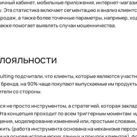
ичный кабинет, мобильные приложения, интернет-магази
у. Эта статистика включает сегментацию и анализ клиент
продаж, а также более точечные параметры, например, х
также помогает выявлять случаи мошенничества.
лояльности
sulting подсчитали, что клиенты, которые являются учас
бренда, на 90% чаще покупают выпускаемые им продукты и
ители со стороны.
я не просто инструментом, а стратегией, которая закла
Эта концепция проходит по всем триггерным моментам: 
дения, моделирование изменений или, простыми словами, 
ожить (работа инструмента основана на механизме перс
и на основе исторических данных и покупок клиентов), 