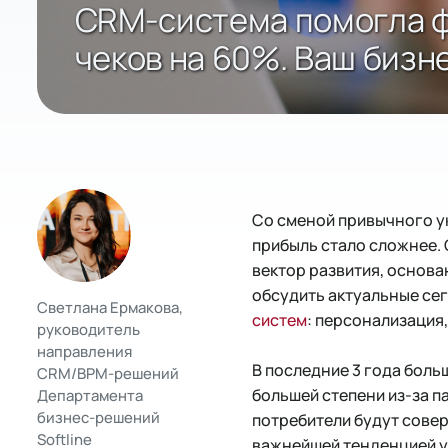
CRM-система помогла ф
чеков на 60%. Ваш бизн
Со сменой привычного у
прибыль стало сложнее. 
вектор развития, основ
обсудить актуальные се
Светлана Ермакова,
систем
: персонализация
руководитель
направления
В последние 3 года боль
CRM/BPM-решений
большей степени из-за па
Департамента
бизнес-решений
потребители будут совер
Softline
важнейшей тенденцией у 