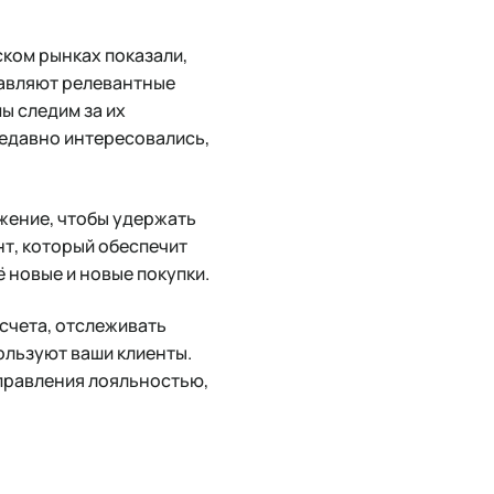
ском рынках показали,
тавляют релевантные
ы следим за их
недавно интересовались,
жение, чтобы удержать
нт, который обеспечит
 новые и новые покупки.
 счета, отслеживать
пользуют ваши клиенты.
правления лояльностью,