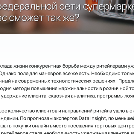
едеральной сети супермарке
ес сможет так же?
клада жизни конкурентная борьба между ритейлерами уж
Однако поле для маневров все же есть. Необходимо толь
анный на современных технологических решениях. Предл
годня методы повышения маржинальности в розничной т
, удержание клиента, сквозная аналитика, программы лоя
шое количество клиентов и направлений ритейла ушло в он
ндемии. По прогнозам экспертов Data Insight, по меньше
шать покупки онлайн вместо посещения торговых центров
ритейлеров стала необходимость удержания клиентов за