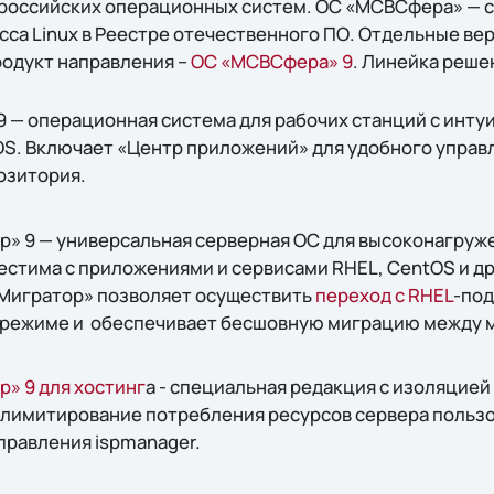
 российских операционных систем. ОС «МСВСфера» — 
сса Linux в Реестре отечественного ПО. Отдельные в
одукт направления –
ОС «МСВСфера» 9
. Линейка реше
 — операционная система для рабочих станций с инту
OS. Включает «Центр приложений» для удобного упра
озитория.
» 9 — универсальная серверная ОС для высоконагруж
естима с приложениями и сервисами RHEL, CentOS и д
«Мигратор» позволяет осуществить
переход с RHEL
-под
 режиме и обеспечивает бесшовную миграцию между 
» 9 для хостинг
а - специальная редакция с изоляцие
, лимитирование потребления ресурсов сервера польз
правления ispmanager.