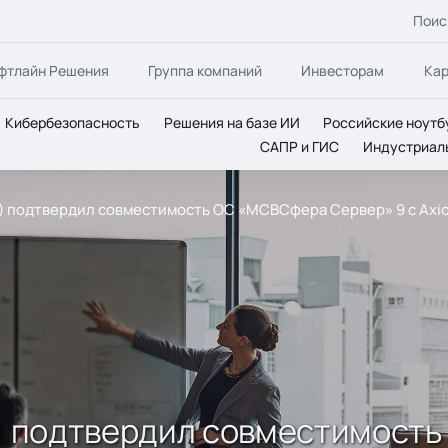
Поис
фтлайн Решения
Группа компаний
Инвесторам
Ка
Кибербезопасность
Решения на базе ИИ
Российские ноутб
САПР и ГИС
Индустриал
e) подтвердил совместимость ОС «МСВСфера Сервер» 9 с Axiom 
e) подтвердил совместимост