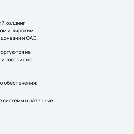
ий холдинг,
том и широким
ндонезии и ОАЭ.
торгуются на
 и состоит из
о обеспечения;
е системы и лазерные