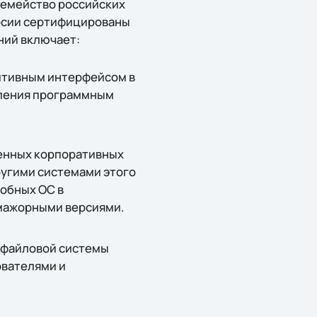
семейство российских
ерсии сертифицированы
ний включает:
итивным интерфейсом в
вления программным
енных корпоративных
ругими системами этого
обных ОС в
мажорными версиями.
й файловой системы
ователями и