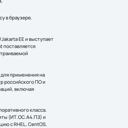
,
у в браузере.
Jakarta EE и выступает
at поставляется
встраиваемой
Д для применения на
р российского ПО и
аций, включая
поративного класса.
ты (ИТ.ОС.А4.ПЗ) и
цию с RHEL, CentOS,