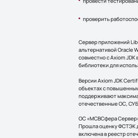
провести тестировани
проверить работоспос
Сервер приложений Libe
альтернативой Oracle We
совместно с Axiom JDK
библиотеки для использ
Версии Axiom JDK Certi
объектах с повышенным
поддерживают максима
отечественные ОС, СУБ
ОС «МСВСфера Сервер» 
Прошла оценку ФСТЭК д
включена в реестр оте