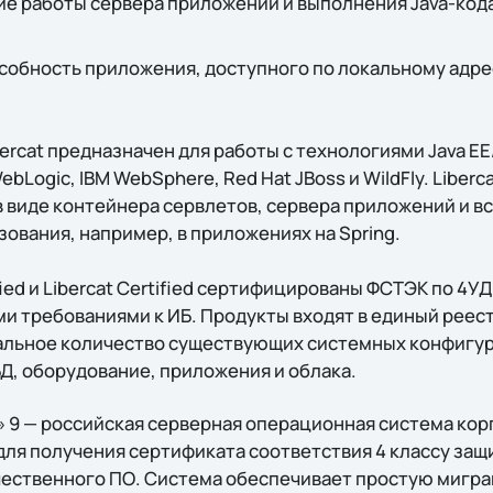
е работы сервера приложений и выполнения Java-кода
обность приложения, доступного по локальному адрес
rсat предназначен для работы с технологиями Java EE/
bLogic, IBM WebSphere, Red Hat JBoss и WildFly. Liberс
 в виде контейнера сервлетов, сервера приложений и 
ования, например, в приложениях на Spring.
fied и Libercat Certified сертифицированы ФСТЭК по 4У
и требованиями к ИБ. Продукты входят в единый реест
льное количество существующих системных конфигур
Д, оборудование, приложения и облака.
9 — российская серверная операционная система кор
ля получения сертификата соответствия 4 классу защи
чественного ПО. Система обеспечивает простую мигра