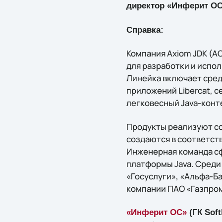
директор «Инферит ОС
Cправка:
Компания Axiom JDK (А
для разработки и испо
Линейка включает сред
приложений Libercat, с
легковесный Java-конте
Продукты реализуют со
создаются в соответст
Инженерная команда сф
платформы Java. Среди
«Госуслуги», «Альфа-Ба
компании ПАО «Газпро
«Инферит ОС»
(ГК Soft