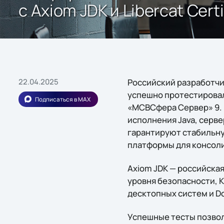
с Axiom JDK и Liberсat Certi
22.04.2025
Российский разработчик
успешно протестировал
Подписаться в MAX
«МСВСфера Сервер» 9. 
исполнения Java, серв
гарантируют стабильну
платформы для консол
Axiom JDK — российская
уровня безопасности, 
десктопных систем и D
Успешные тесты позвол