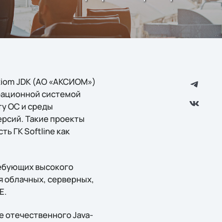
xiom JDK (АО «АКСИОМ»)
ерационной системой
у ОС и среды
ерсий. Такие проекты
 ГК Softline как
ребующих высокого
я облачных, серверных,
E.
 отечественного Java-