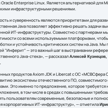
и Oracle Enterprise Linux. Является альтернативой для M
йскими инфраструктурными решениями.
ость и суверенность являются приоритетами для разв
ственная Java позволяет эффективно решать задачи вы
нной ИТ-инфраструктуры. Совместно с партнерами мы
тимости со всеми используемыми платформами, чтоб
ботки и устойчивость критических систем на Java. Мы
ей "Инферит” — это важный шаг в выстраивании рефер
твенного Java-стека», — рассказал
Алексей Кузнецов, 
.
нных продуктов Axiom JDK и Liberсat с ОС «МСВСфера 
звитию экосистемы отечественного ПО, совместимого
ми. Это именно то предложение, которое требуется 
ложения, в том числе в средах с повышенными требов
ять пользователям современные, безопасные и полно
я корпоративных ИТ-инфраструктур», — отметила
Ири