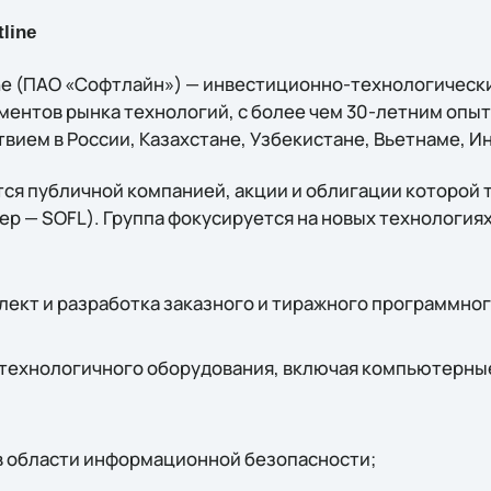
line
ine (ПАО «Софтлайн») — инвестиционно-технологическ
ментов рынка технологий, c более чем 30-летним опы
вием в России, Казахстане, Узбекистане, Вьетнаме, И
ся публичной компанией, акции и облигации которой 
р — SOFL). Группа фокусируется на новых технологиях
ект и разработка заказного и тиражного программног
технологичного оборудования, включая компьютерны
в области информационной безопасности;