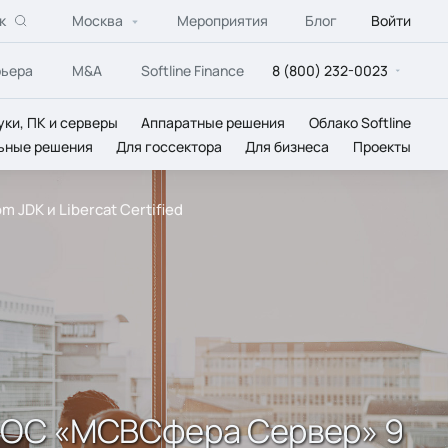
к
Москва
Мероприятия
Блог
Войти
рьера
M&A
Softline Finance
8 (800) 232-0023
уки, ПК и серверы
Аппаратные решения
Облако Softline
ьные решения
Для госсектора
Для бизнеса
Проекты
JDK и Liberсat Certified
ь ОС «МСВСфера Сервер» 9