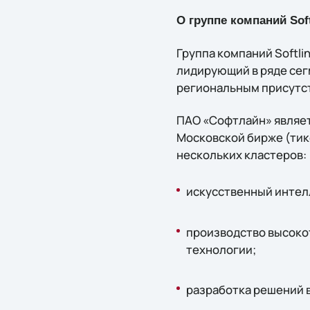
О группе компаний Soft
Группа компаний Softl
лидирующий в ряде сег
региональным присутст
ПАО «Софтлайн» являет
Московской бирже (тике
нескольких кластеров:
искусственный интелл
производство высоко
технологии;
разработка решений 