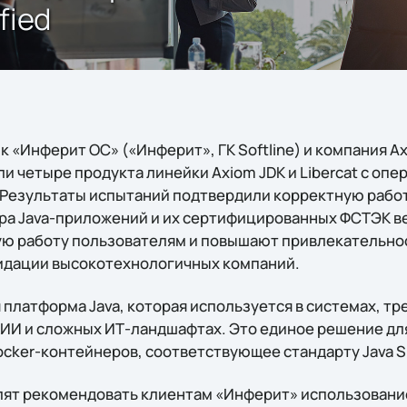
fied
 «Инферит ОС» («Инферит», ГК Softline) и компания A
и четыре продукта линейки Axiom JDK и Liberсat с оп
Результаты испытаний подтвердили корректную работ
ера Java-приложений и их сертифицированных ФСТЭК в
ю работу пользователям и повышают привлекательность
идации высокотехнологичных компаний.
 платформа Java, которая используется в системах, т
КИИ и сложных ИТ-ландшафтах. Это единое решение дл
ocker-контейнеров, соответствующее стандарту Java S
ят рекомендовать клиентам «Инферит» использование