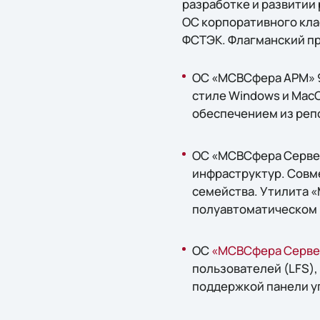
разработке и развитии
ОС корпоративного кла
ФСТЭК. Флагманский пр
ОС «МСВСфера АРМ» 9
стиле Windows и Mac
обеспечением из реп
ОС «МСВСфера Сервер
инфраструктур. Совм
семейства. Утилита 
полуавтоматическом
ОС
«МСВСфера Сервер
пользователей (LFS)
поддержкой панели у