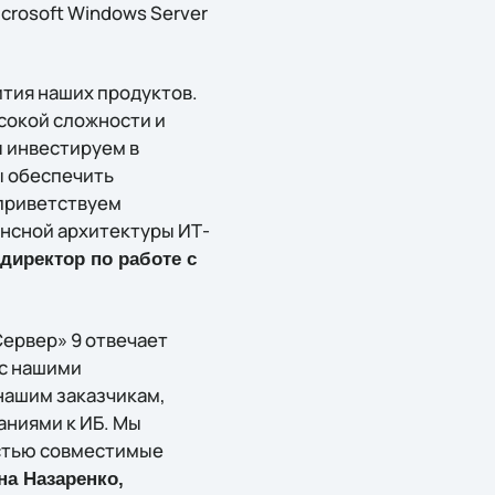
icrosoft Windows Server
ития наших продуктов.
сокой сложности и
 инвестируем в
ы обеспечить
 приветствуем
енсной архитектуры ИТ-
директор по работе с
Сервер» 9 отвечает
 с нашими
нашим заказчикам,
аниями к ИБ. Мы
стью совместимые
на Назаренко,