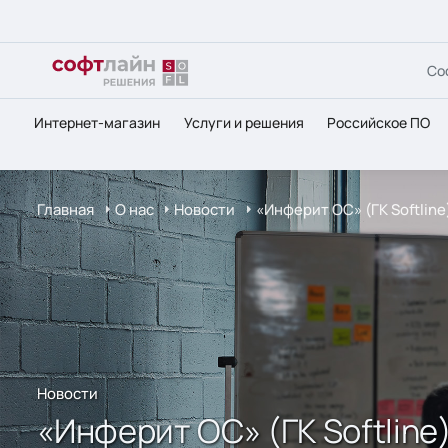
Со
Интернет-магазин
Услуги и решения
Российское ПО
Главная
О нас
Новости
«Инферит ОС» (ГК Softlin
Новости
«Инферит ОС» (ГК Softlin