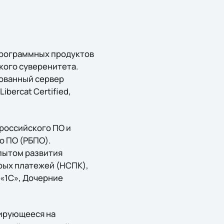
программных продуктов
кого суверенитета.
зованный сервер
bercat Certified,
российского ПО и
о ПО (РБПО).
пытом развития
рых платежей (НСПК),
 «1С», Дочерние
ирующееся на