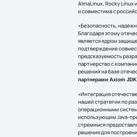
AlmaLinux, Rocky Linux 
и совместима с росси
«Безопасность, надежн
Благодаря этому отече
является ядром защище
подтверждение совмес
предсказуемость разра
партнерство с компани
решений на базе отечес
партнерами Axiom JDK
«Интеграция отечестве
нашей стратегии по ра
операционными система
использующим Java-при
стремимся предоставл
решения для построени