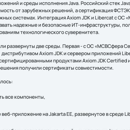
ложений и среды исполнения Java. Российский стек Java
мость от зарубежных решений, а сертификация ФСТЭК
жных системах. Интеграция Axiom JDK и Liberсat с ОС
авать надежные и безопасные ИТ-инфраструктуры, по
ованиям технологического суверенитета.
ли развернуты две среды. Первая - с ОС «МСВСфера Се
 дистрибутивом Axiom JDK и сервером приложений Libe
сертифицированными продуктами Axiom JDK Certified и L
решения получили сертификаты совместимости.
лось:
ть все компоненты,
веб-приложение на Jakarta EE, развернутое в среде Lib