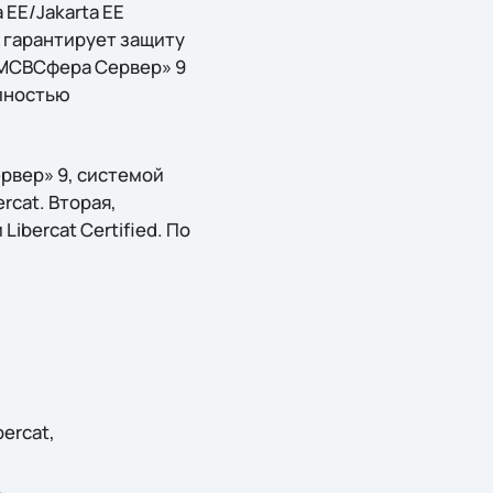
 EE/Jakarta EE
 гарантирует защиту
 «МСВСфера Сервер» 9
лностью
рвер» 9, системой
rсat. Вторая,
iberсat Certified. По
erсat,