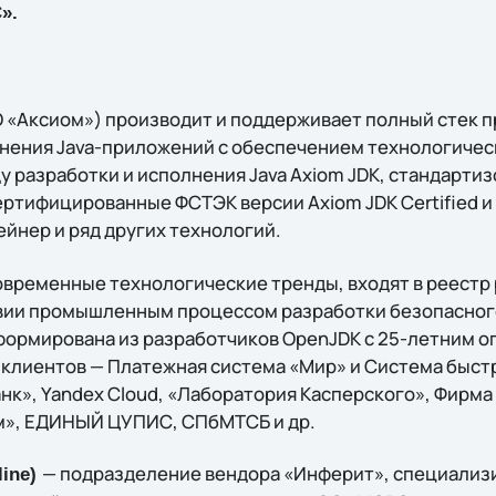
».
О «Аксиом») производит и поддерживает полный стек 
лнения Java-приложений с обеспечением технологичес
у разработки и исполнения Java Axiom JDK, стандарти
ертифицированные ФСТЭК версии Axiom JDK Certified и Li
йнер и ряд других технологий.
временные технологические тренды, входят в реестр 
вии промышленным процессом разработки безопасног
ормирована из разработчиков OpenJDK с 25-летним о
 клиентов — Платежная система «Мир» и Система быст
нк», Yandex Cloud, «Лаборатория Касперского», Фирма
м», ЕДИНЫЙ ЦУПИС, СПбМТСБ и др.
— подразделение вендора «Инферит», специализ
line)