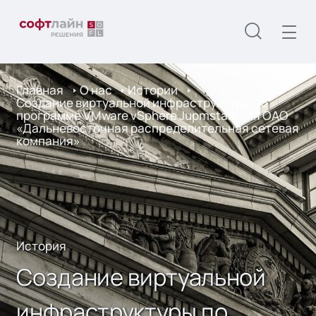
Главная
О нас
Истории
Создание виртуальной инфраструктуры по
программе VMware vSphere Jupmstart для ОАО
«Дальневосточная распределительная сетевая
компания»
История
Создание виртуальной
инфраструктуры по