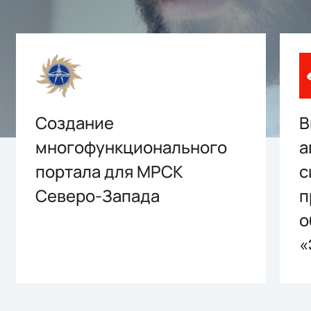
Создание
В
многофункционального
а
портала для МРСК
с
Северо-Запада
п
о
«