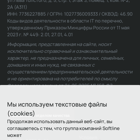
ул Льва Толстого, д. 5, стр. 1, этаж 3, помещ. 1, ком. №2,
2А (А311)
ИНН: 7736227885 / ОГРН: 1027736009333 / ОКВЭД: 46.90
Коды видов деятельности в области IT по перечню,
утвержденному Приказом Минцифры России от 11 мая
2023 г. № 449: 2.01, 27.01, 4.01
Информация, представленная на сайте, носит
исключительно справочный и ознакомительный
характер, не предназначена для личных, семейных,
домашних и иных нужд, не связанных с
осуществлением предпринимательской деятельности
и не ориентирована на потребителей по смыслу
Федерального закона от 24.06.2025 № 168-ФЗ.
Мы используем текстовые файлы
(cookies)
Связаться с отделом качества
Продолжая использовать данный веб-сайт, вы
соглашаетесь с тем, что группа компаний Softline
может
Условия