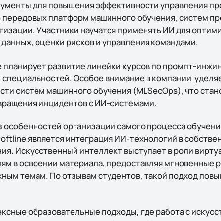
ументы для повышения эффективности управления про
 передовых платформ машинного обучения, систем пр
тизации. Участники научатся применять ИИ для оптим
 данных, оценки рисков и управления командами.
ne планирует развитие линейки курсов по промпт-инжи
 специальностей. Особое внимание в компании уделя
сти систем машинного обучения (MLSecOps), что стан
вращения инцидентов с ИИ-системами.
 особенностей организации самого процесса обучени
oftline является интеграция ИИ-технологий в собстве
ия. Искусственный интеллект выступает в роли вирту
м в освоении материала, предоставляя мгновенные р
жным темам. По отзывам студентов, такой подход пов
ксные образовательные подходы, где работа с искус