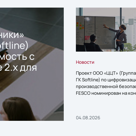
ники»
ftline)
мость с
Новости
 2.x для
Проект ООО «ЦЦТ» (Группа
ГК Softline) по цифровизац
производственной безопа
FESCO номинирован на кон
«1С:Проект года»
04.08.2026