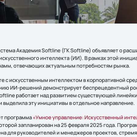
тема Академия Softline (ГК Softline) объявляет о ра
искусственного интеллекта (ИИ). В рамках этой иници
рамм, отвечающих актуальным потребностям рынка.
те с искусственным интеллектом в корпоративной сред
нию ИИ-решений демонстрирует беспрецедентный рост.
ftline работает над развитием существующей линейк
 и выделила эту инициативы в отдельное направление.
ет программа
«Умное управление: Искусственный инте
которой запланирован на 25 февраля 2025 года. Прогр
на для руководителей и менеджеров проектов, стрем