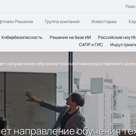
Поис
фтлайн Решения
Группа компаний
Инвесторам
Ка
Кибербезопасность
Решения на базе ИИ
Российские ноутб
САПР и ГИС
Индустриал
ряет направление обучения технологиям искусственного инт
яет направление обучения т