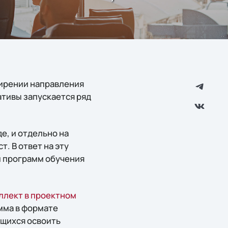
сширении направления
ативы запускается ряд
е, и отдельно на
 В ответ на эту
и программ обучения
ллект в проектном
амма в формате
ящихся освоить