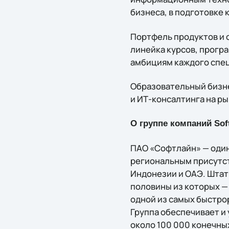
бизнеса, в подготовке
Портфель продуктов и 
линейка курсов, прогр
амбициям каждого спе
Образовательный бизнес
и ИТ-консалтинга на р
О группе компаний Soft
ПАО «Софтлайн» — один
региональным присутств
Индонезии и ОАЭ. Штат
половины из которых —
одной из самых быстрор
Группа обеспечивает и
около 100 000 конечных