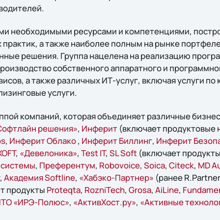
водителей.
еми необходимыми ресурсами и компетенциями, постр
практик, а также наиболее полным на рынке портфел
енные решения. Группа нацелена на реализацию прог
производство собственного аппаратного и программно
исов, а также различных ИТ-услуг, включая услуги по
лизинговые услуги.
руппой компаний, которая объединяет различные бизне
офтлайн решения»
,
Инферит
(включает продуктовые 
ps
,
Инферит Облако
,
Инферит Биллинг
,
Инферит Безоп
ХОFT
,
«Девелоника»
,
Test IT
,
SL Soft
(включает продукт
 системы
,
Преферентум
,
Robovoice
,
Soica
,
Citeck
,
MD Au
,
Академия Softline
,
«Хабэко-Партнер»
(ранее R.Partner
т продукты
Proteqta
,
RozniTech
,
Grosa
,
AiLine
,
Fundame
ТО «ИРЭ-Полюс»
,
«АктивХост.ру»
,
«Активные техноло