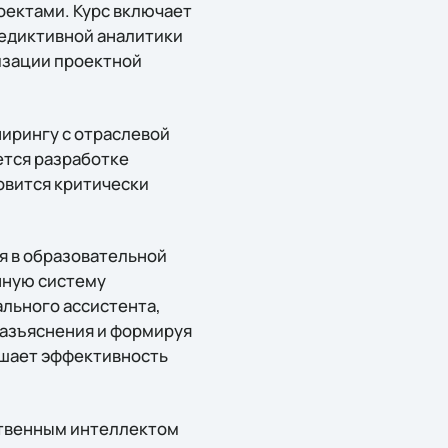
ектами. Курс включает
едиктивной аналитики
изации проектной
нирингу с отраслевой
ется разработке
овится критически
я в образовательной
нную систему
ального ассистента,
азъяснения и формируя
ышает эффективность
ственным интеллектом