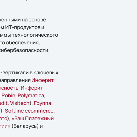
оенными на основе
ем ИТ-продуктов и
раммы технологического
го обеспечения,
 кибербезопасности,
с-вертикали в ключевых
направления
Инферит
асность
,
Инферит
ы
Robin
,
Polymatica
,
dit
,
Visitech
),
Группа
),
Softline ecommerce
,
nto
),
«Ваш Платежный
гии»
(Беларусь) и