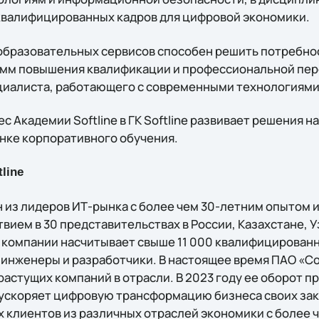
 квалифицированных кадров для цифровой экономики.
образовательных сервисов способен решить потребнос
амм повышения квалификации и профессиональной пе
циалиста, работающего с современными технологиями
 Академии Softline в ГК Softline развивает решения н
ынке корпоративного обучения.
line
 из лидеров ИТ-рынка с более чем 30-летним опытом 
ием в 30 представительствах в России, Казахстане, У
 компании насчитывает свыше 11 000 квалифицированн
 инженеры и разработчики. В настоящее время ПАО «С
астущих компаний в отрасли. В 2023 году ее оборот п
 ускоряет цифровую трансформацию бизнеса своих зак
 клиентов из различных отраслей экономики с более ч