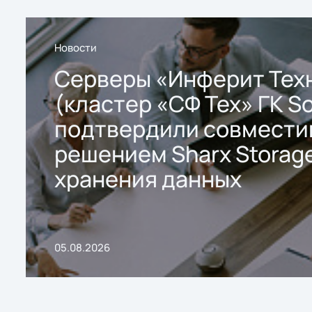
Новости
Серверы «Инферит Тех
(кластер «СФ Тех» ГК So
подтвердили совмести
решением Sharx Storage
хранения данных
05.08.2026