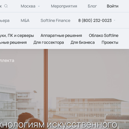
к
Москва
Мероприятия
Блог
Войти
рьера
M&A
Softline Finance
8 (800) 232-0023
уки, ПК и серверы
Аппаратные решения
Облако Softline
ьные решения
Для госсектора
Для бизнеса
Проекты
еллекта
ехнологиям искусственного