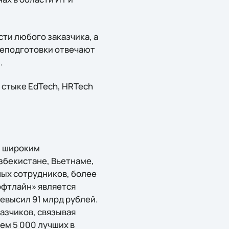
ти любого заказчика, а
реподготовки отвечают
.
а стыке EdTech, HRTech
и широким
збекистане, Вьетнаме,
ых сотрудников, более
офтлайн» является
ревысил 91 млрд рублей.
азчиков, связывая
ем 5 000 лучших в