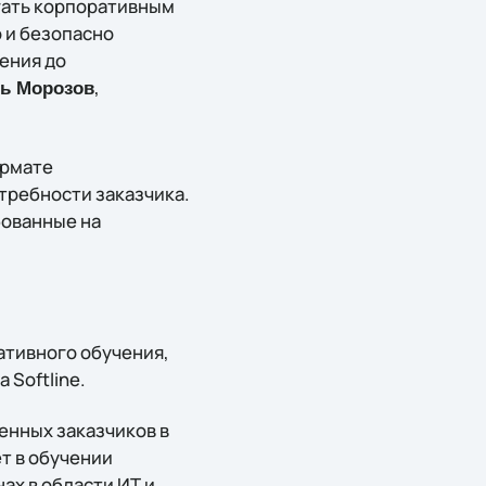
огать корпоративным
 и безопасно
ения до
,
ь Морозов
ормате
требности заказчика.
бованные на
ративного обучения,
Softline.
енных заказчиков в
т в обучении
х в области ИТ и