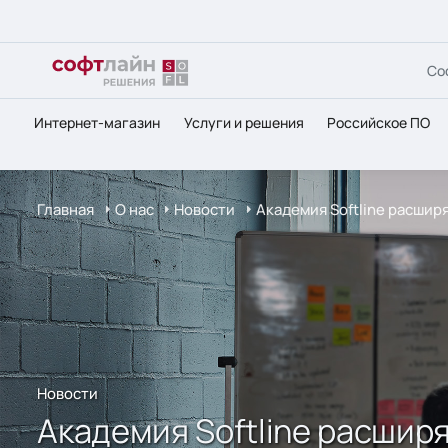
Со
Интернет-магазин
Услуги и решения
Российское ПО
Главная
О нас
Новости
Академия Softline расши
Новости
Академия Softline расшир