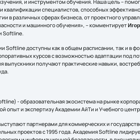
изучения, и инструментом обучения. Наша цель – пом
и квалификации специалистов, способных эффективно
ии в различных сферах бизнеса, от проектного управл
асности и машинного обучения», – комментирует
Игор
Softline.
 Softline доступны как в общем расписании, так и в ф
поративных курсов с возможностью адаптации под по
я выпускники получают практические навыки, востре
уда.
Softline) - образовательная экосистема на рынке корпо
 опыт и экспертизу Академии АйТи и Учебного центра 
ыступают партнерами для коммерческих и государств
ьных проектов с 1995 года. Академия Softline лидируе
огиям и информационной безопасности, в дисциплина