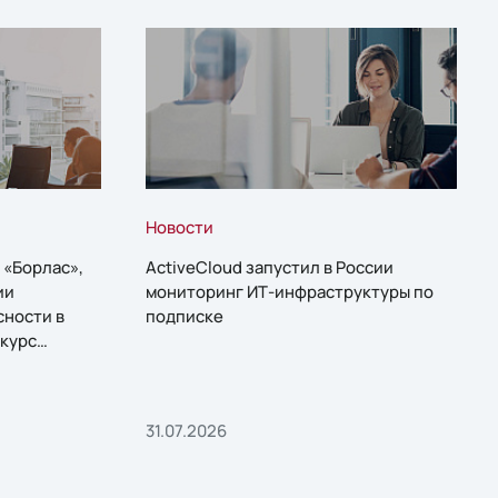
Новости
 «Борлас»,
ActiveCloud запустил в России
ии
мониторинг ИТ-инфраструктуры по
сности в
подписке
курс
31.07.2026