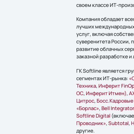
своем классе ИТ-произ
Компания обладает вс
лучших международных 
услуг, включая собств
суверенитета России, 
развитие облачных серв
заказной разработке и 
ГК Softline является г
сегментах ИТ-рынка:
«С
Техника
,
Инферит FinO
ОС
,
Инферит Итмен)
,
A
Цитрос
,
Босс.Кадровые
«Борлас»
,
Bell Integrator
Softline Digital
(включае
Проводник»
,
Subtotal
,
Н
другие.