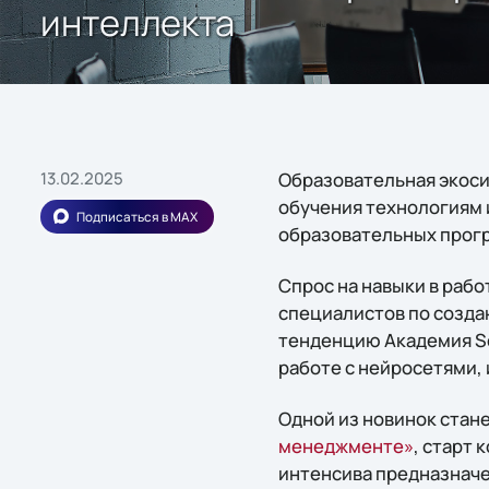
интеллекта
13.02.2025
Образовательная экосис
обучения технологиям 
Подписаться в MAX
образовательных прог
Спрос на навыки в рабо
специалистов по созда
тенденцию Академия So
работе с нейросетями,
Одной из новинок стан
менеджменте»
, старт 
интенсива предназначе