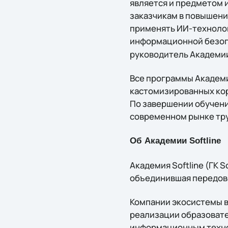
является и предметом 
заказчикам в повышени
применять ИИ-технолог
информационной безоп
руководитель Академии 
Все программы Академии
кастомизированных кор
По завершении обучени
современном рынке тр
Об Академии Softline
Академия Softline (ГК 
объединившая передовой
Компании экосистемы в
реализации образовател
информационным технол