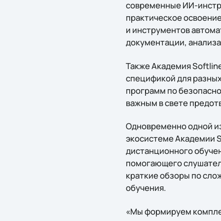
современные ИИ-инстр
практическое освоение
и инструментов автома
документации, анализа
Также Академия Softli
спецификой для разных
программ по безопасно
важным в свете предот
Одновременно одной из
экосистеме Академии S
дистанционного обучен
помогающего слушателя
краткие обзоры по сло
обучения.
«Мы формируем компле