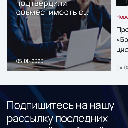
подтвердили
совместимость с
Нов
решением Sharx
Storage 2.x для
Про
хранения данных
«Бо
ци
пр
05.08.2026
04.0
без
ном
«1С
Подпишитесь на нашу
рассылку последних