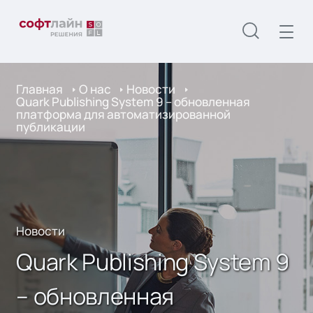
Главная
О нас
Новости
Quark Publishing System 9 – обновленная
платформа для автоматизированной
публикации
Новости
Quark Publishing System 9
– обновленная