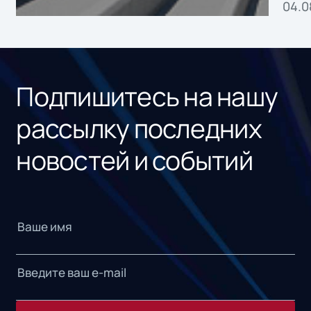
04.0
без
ном
«1С
Подпишитесь на нашу
рассылку последних
новостей и событий