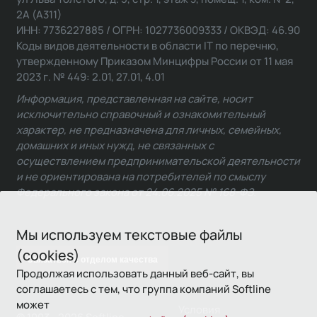
2А (А311)
ИНН: 7736227885 / ОГРН: 1027736009333 / ОКВЭД: 46.90
Коды видов деятельности в области IT по перечню,
утвержденному Приказом Минцифры России от 11 мая
2023 г. № 449: 2.01, 27.01, 4.01
Информация, представленная на сайте, носит
исключительно справочный и ознакомительный
характер, не предназначена для личных, семейных,
домашних и иных нужд, не связанных с
осуществлением предпринимательской деятельности
и не ориентирована на потребителей по смыслу
Федерального закона от 24.06.2025 № 168-ФЗ.
Мы используем текстовые файлы
(cookies)
Связаться с отделом качества
Продолжая использовать данный веб-сайт, вы
соглашаетесь с тем, что группа компаний Softline
может
Условия
© 1993—2026 Softline