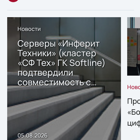
Новости
Серверы «Инферит
Техники» (кластер
«СФ Тех» ГК Softline)
подтвердили
совместимость с
Нов
решением Sharx
Storage 2.x для
Про
хранения данных
«Бо
ци
пр
05.08.2026