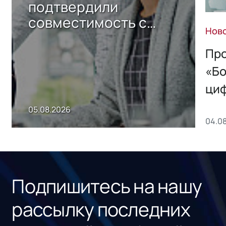
подтвердили
совместимость с
Нов
решением Sharx
Storage 2.x для
Про
хранения данных
«Бо
ци
пр
05.08.2026
04.0
без
ном
«1С
Подпишитесь на нашу
рассылку последних